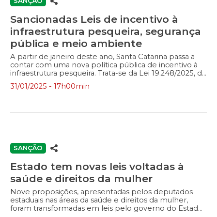
SANÇÃO
cinema localizadas em Santa Catarina […]
Sancionadas Leis de incentivo à
infraestrutura pesqueira, segurança
pública e meio ambiente
A partir de janeiro deste ano, Santa Catarina passa a
contar com uma nova política pública de incentivo à
infraestrutura pesqueira. Trata-se da Lei 19.248/2025, de
autoria da deputada Paulinha (Podemos), que cria o
31/01/2025 - 17h00min
programa “Inova Pesca SC”. O programa prevê a
oferta de financiamentos para a aquisição, construção,
conversão, modernização, substituição e adaptação,
com o objetivo de aprimorar as obras de infraestrutura
pesqueira no estado. De acordo com a normativa,
caberá ao governo do Estado realizar a mobilização
das comunidades pesqueiras do estado para que
promovam diagnósticos de suas demandas e definam
SANÇÃO
quais serão os investimentos necessários em cada […]
Estado tem novas leis voltadas à
saúde e direitos da mulher
Nove proposições, apresentadas pelos deputados
estaduais nas áreas da saúde e direitos da mulher,
foram transformadas em leis pelo governo do Estado
neste início de 2025 e já estão em vigência. Fisioterapia