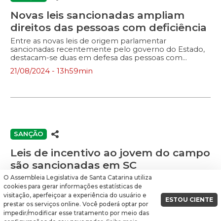
Violência nas Escolas (SEAMGV). A […]
Novas leis sancionadas ampliam
direitos das pessoas com deficiência
Entre as novas leis de origem parlamentar
sancionadas recentemente pelo governo do Estado,
destacam-se duas em defesa das pessoas com
deficiência. De autoria da Paulinha (Podemos), a Lei
21/08/2024 - 13h59min
19.033/2024 determina que empresas que editem ou
comercializem produtos gráficos em Santa Catarina,
tais como livros, jornais e revistas, tanto impressos
quanto digitais, disponibilizem os produtos também
por meio de formatos acessíveis às pessoas com
deficiência visual. A normativa fixa que o modelo seja
aplicado a, ao menos, 5% dos produtos ofertados.
Conforme a autora, a ação está alinhada com a
SANÇÃO
Constituição Federal, que assegura igualdade de
direitos a todos os cidadãos […]
Leis de incentivo ao jovem do campo
são sancionadas em SC
O Assembleia Legislativa de Santa Catarina utiliza
Diversas novas leis, de iniciativa parlamentar, foram
sancionadas pelo governo do Estado no mês de julho.
cookies para gerar informações estatísticas de
Entre elas, figuram normativas voltadas ao setor de
visitação, aperfeiçoar a experiência do usuário e
ESTOU CIENTE
agricultura e à instituição de novas datas
prestar os serviços online. Você poderá optar por
25/07/2024 - 02h33min
comemorativas. Com relação à agricultura, duas foram
impedir/modificar esse tratamento por meio das
sugeridas por participantes do Programa Parlamento