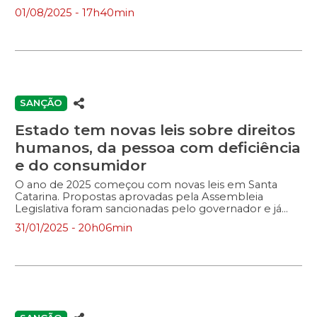
01/08/2025 - 17h40min
SANÇÃO
Estado tem novas leis sobre direitos
humanos, da pessoa com deficiência
e do consumidor
O ano de 2025 começou com novas leis em Santa
Catarina. Propostas aprovadas pela Assembleia
Legislativa foram sancionadas pelo governador e já
estão valendo, entre elas, normas que tratam dos
31/01/2025 - 20h06min
direitos da pessoa com deficiência e do consumidor. A
Lei 19.160/2025 teve origem no Projeto de Lei (PL)
220/2020, aprovado no fim do ano passado. A iniciativa
é do deputado Mauro De Nadal (MDB) e dispõe
sobre o dever de realização de sessões de cinema
adaptadas para pessoas com deficiência que
apresentem hipersensibilidade sensorial. A nova regra
define que as empresas operadoras de salas de