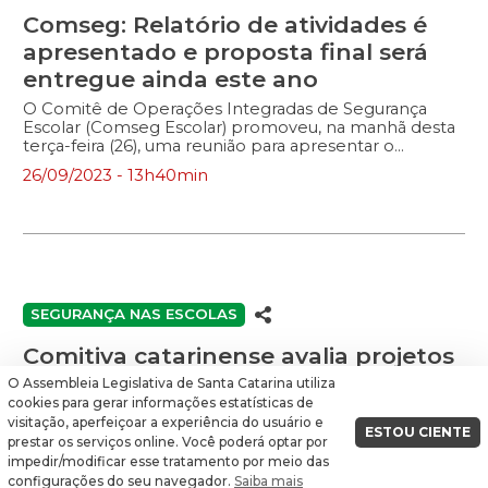
Comseg: Relatório de atividades é
apresentado e proposta final será
entregue ainda este ano
O Comitê de Operações Integradas de Segurança
Escolar (Comseg Escolar) promoveu, na manhã desta
terça-feira (26), uma reunião para apresentar o
relatório final das atividades desenvolvidas pelo grupo,
26/09/2023 - 13h40min
integrado por representantes de mais de 30
entidades, poderes e órgãos públicos. Na ocasião,
também foi anunciado que nos próximos meses será
divulgado o projeto elaborado com a finalidade de
aumentar a segurança nas escolas do estado. Na
condição de coordenador do Comseg, o presidente
da Alesc, deputado Mauro de Nadal (MDB), destacou
as diversas reuniões temáticas, audiências públicas e
SEGURANÇA NAS ESCOLAS
visitas técnicas realizadas pelo comitê, que foi formado
no início de maio […]
Comitiva catarinense avalia projetos
de segurança escolar em São Paulo
O Assembleia Legislativa de Santa Catarina utiliza
cookies para gerar informações estatísticas de
Conhecer as iniciativas de São Paulo para prevenir e
visitação, aperfeiçoar a experiência do usuário e
responder aos ataques em escolas. Com esse
ESTOU CIENTE
prestar os serviços online. Você poderá optar por
propósito, membros do Comitê de Operações
impedir/modificar esse tratamento por meio das
Integradas de Segurança Escolar (Comseg) participam
27/07/2023 - 19h01min
configurações do seu navegador.
Saiba mais
nesta semana de uma missão no estado paulista,