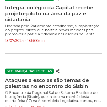
Integra: colégio da Capital recebe
projeto-piloto na área da paz e
cidadania
Liderada pelo Parlamento catarinense, a implantação
do projeto-piloto que norteia novas medidas para
promover a paz e a cidadania nas escolas de Santa
Catarina começou a ganhar visibilidade na manhã
15/07/2024 - 15h58min
desta segunda-feira (15). Com cerca de 960
estudantes, a EEB Irineu Bornhausen, tradicional
colégio fundado em 1940 no bairro Estreito, na
Capital, foi a escolhida para dar os primeiros passos do
plano que visa estruturar ações de fomento à
interação das famílias com professores e gestores da
educação e falar sobre segurança nas escolas. O ato
reuniu os membros do Comitê Integrado para Paz e
SEGURANÇA NAS ESCOLAS
Cidadania nas Escolas – Integra, […]
Ataques a escolas são temas de
palestras no encontro do Sisbin
O Encontro da Regional Sul do Sistema Brasileiro de
Inteligência (Sisbin), que iniciou na manhã desta
quarta-feira (17) na Assembleia Legislativa, contou, no
período da tarde, com palestrantes que trataram o