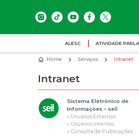
ALESC
ATIVIDADE PARL
Home
Serviços
Intranet
Intranet
Sistema Eletrônico de
Informações – sei!
»
Usuários Externos
»
Usuários Internos
»
Consulta de Publicações