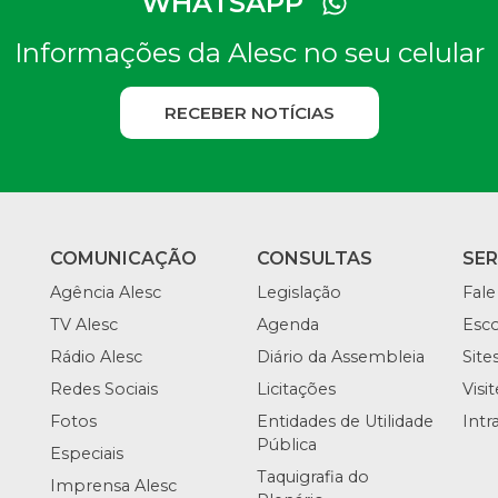
WHATSAPP
Informações da Alesc no seu celular
RECEBER NOTÍCIAS
COMUNICAÇÃO
CONSULTAS
SE
Agência Alesc
Legislação
Fale
TV Alesc
Agenda
Esco
Rádio Alesc
Diário da Assembleia
Site
Redes Sociais
Licitações
Visi
Fotos
Entidades de Utilidade
Intr
Pública
Especiais
Taquigrafia do
Imprensa Alesc