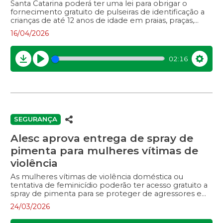
Santa Catarina poderá ter uma lei para obrigar o
fornecimento gratuito de pulseiras de identificação a
crianças de até 12 anos de idade em praias, praças,
parques e também em eventos públicos realizados
16/04/2026
no estado com mais de 150 pessoas. O projeto, de
autoria do deputado Maurício Peixer (PL), tem como
objetivo facilitar a localização de crianças perdidas. A
02:16
proposta estabelece que a responsabilidade pela
Download
Play
Settin
entrega das pulseiras de identificação será de órgãos
públicos estaduais, em colaboração com promotores
de eventos e administradores de praças e parques
públicos. Elas devem ser disponibilizadas
gratuitamente, em pontos fixos ou móveis. A matéria
[…]
SEGURANÇA
Alesc aprova entrega de spray de
pimenta para mulheres vítimas de
violência
As mulheres vítimas de violência doméstica ou
tentativa de feminicídio poderão ter acesso gratuito a
spray de pimenta para se proteger de agressores em
Santa Catarina. A medida está prevista em projeto de
24/03/2026
lei aprovado pela Alesc na terça-feira (24), na etapa de
Curitibanos do programa Alesc Itinerante. A iniciativa é