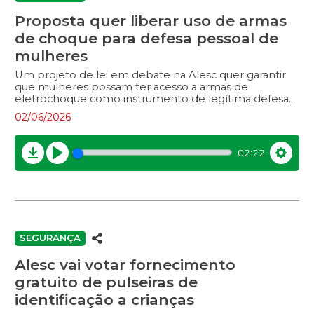
Proposta quer liberar uso de armas
de choque para defesa pessoal de
mulheres
Um projeto de lei em debate na Alesc quer garantir
que mulheres possam ter acesso a armas de
eletrochoque como instrumento de legítima defesa.
Essa iniciativa é de autoria do deputado Dr. Vicente
02/06/2026
Caropreso (União Brasil). Durante a sessão do dia 2 de
junho, o parlamentar pediu, na tribuna, mais agilidade
na análise dessa proposta, que está na Comissão de
02:22
Constituição e Justiça. Entrevista com:– deputado Dr.
Download
Play
Settin
Vicente Caropreso (União Brasil), autor do Projeto de
Lei 730/2025.
SEGURANÇA
Alesc vai votar fornecimento
gratuito de pulseiras de
identificação a crianças