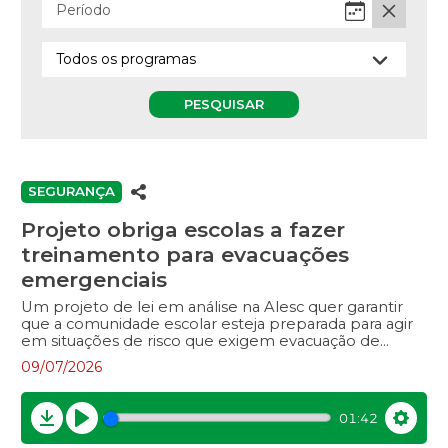
PESQUISAR
SEGURANÇA
Projeto obriga escolas a fazer
treinamento para evacuações
emergenciais
Um projeto de lei em análise na Alesc quer garantir
que a comunidade escolar esteja preparada para agir
em situações de risco que exigem evacuação de
emergência. É o caso de incêndios, desastres naturais
09/07/2026
ou outras ocorrências que possam ameaçar a
integridade física de estudantes, professores e demais
profissionais que atuam em escolas. De acordo com a
01:42
proposta, as unidades educativas localizadas em Santa
Download
Play
Settin
Catarina deverão prever procedimentos de evacuação