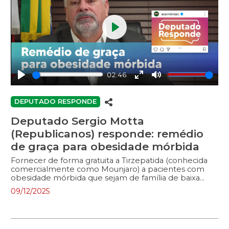
Play
02:46
Play
Enter
Mute
fullscreen
DEPUTADO RESPONDE
Deputado Sergio Motta
(Republicanos) responde: remédio
de graça para obesidade mórbida
Fornecer de forma gratuita a Tirzepatida (conhecida
comercialmente como Mounjaro) a pacientes com
obesidade mórbida que sejam de família de baixa
renda. Esse é o objetivo de um projeto de lei em
09/12/2025
análise na Alesc. O autor da proposta, deputado
@sergiomotta10sc (Republicanos), responde a dúvidas
dos nossos seguidores no quadro “Deputado
Responde”. Vem conferir! #DeputadoResponde