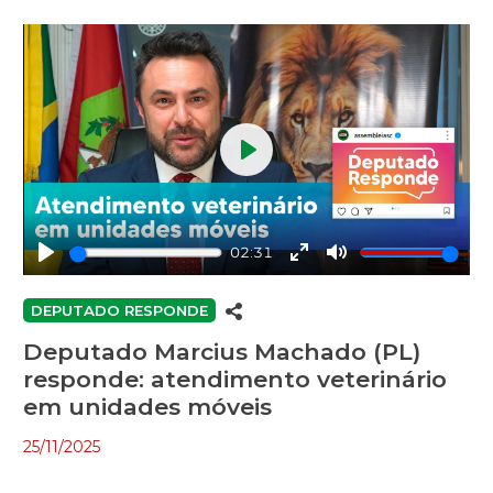
#ObesidadeMórbida #Monjauro #Saúde #Alesc
Play
02:31
Play
Enter
Mute
fullscreen
DEPUTADO RESPONDE
Deputado Marcius Machado (PL)
responde: atendimento veterinário
em unidades móveis
25/11/2025