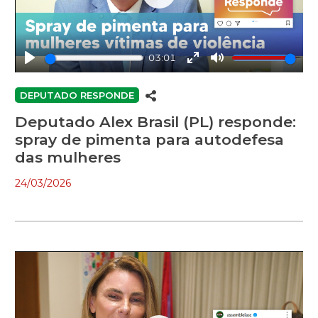
Play
03:01
Play
Enter
Mute
fullscreen
DEPUTADO RESPONDE
Deputado Alex Brasil (PL) responde:
spray de pimenta para autodefesa
das mulheres
24/03/2026