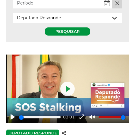
PESQUISAR
Play
03:01
Play
Enter
Mute
fullscreen
DEPUTADO RESPONDE