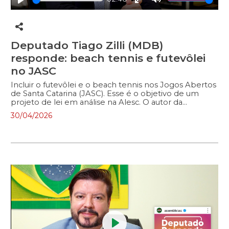
Play
Enter
Mute
fullscreen
Deputado Tiago Zilli (MDB)
responde: beach tennis e futevôlei
no JASC
Incluir o futevôlei e o beach tennis nos Jogos Abertos
de Santa Catarina (JASC). Esse é o objetivo de um
projeto de lei em análise na Alesc. O autor da
proposta, Tiago Zilli (MDB), responde a dúvidas dos
30/04/2026
nossos seguidores no quadro “Deputado Responde”.
Vem conferir!