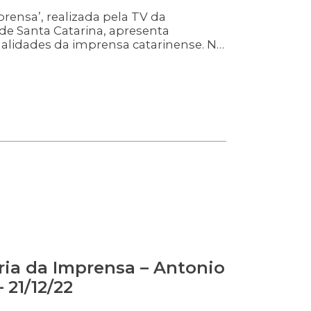
rensa’, realizada pela TV da
 de Santa Catarina, apresenta
alidades da imprensa catarinense. No
is da comunicação relembram a
ofissional, abordando a atuação em
rádio e TV do Estado. Neste episódio, o
ista João Paulo Messer, de Criciúma.
ia da Imprensa – Antonio
 21/12/22