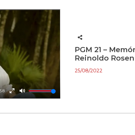
PGM 21 – Memór
Reinoldo Rosen
25/08/2022
:58
Enter
Mute
fullscreen