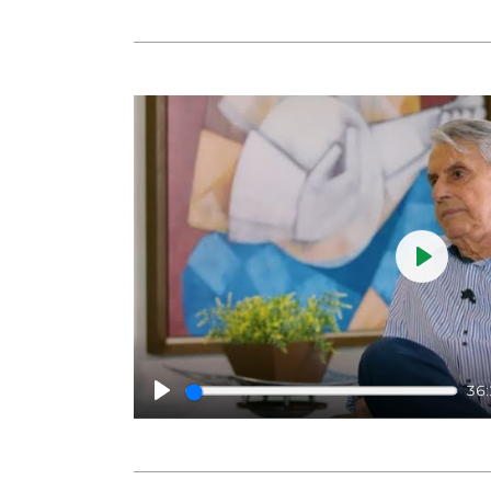
Play
36
Play