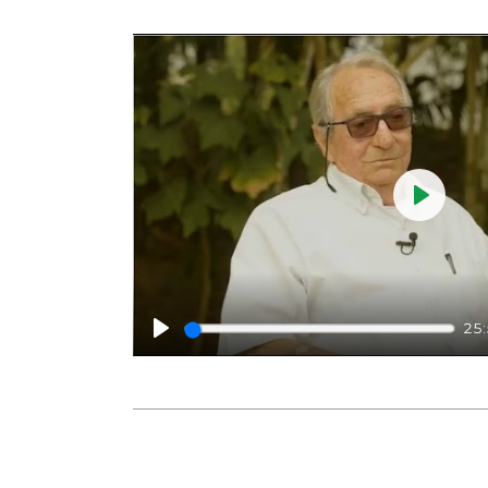
Play
25
Play