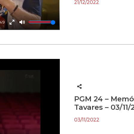
21/12/2022
:49
Enter
Mute
fullscreen
PGM 24 – Memór
Tavares – 03/11/
03/11/2022