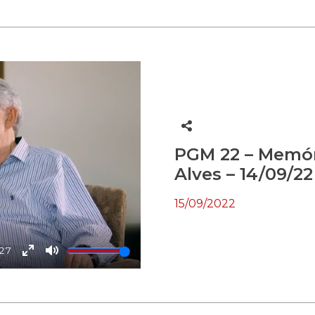
fullscreen
PGM 22 – Memór
Alves – 14/09/22
15/09/2022
:27
Enter
Mute
fullscreen