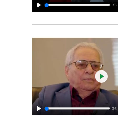
35
Play
Play
36
Play