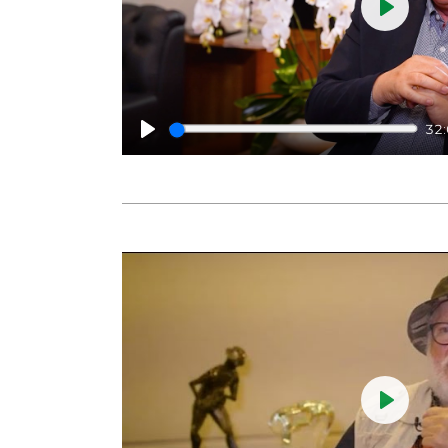
Play
32
Play
Play