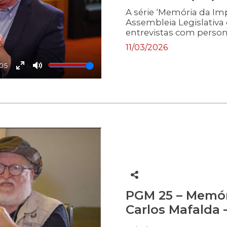
A série ‘Memória da Imp
Assembleia Legislativa
entrevistas com person
programa, profissiona
11/03/2026
trajetória pessoal e pr
jornais e emissoras de 
:05
entrevistado é o jornal
Enter
Mute
fullscreen
PGM 25 – Memór
Carlos Mafalda –