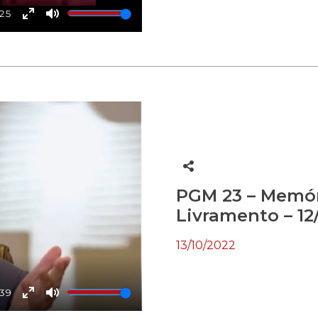
:25
Enter
Mute
fullscreen
PGM 23 – Memór
Livramento – 12
13/10/2022
:39
Enter
Mute