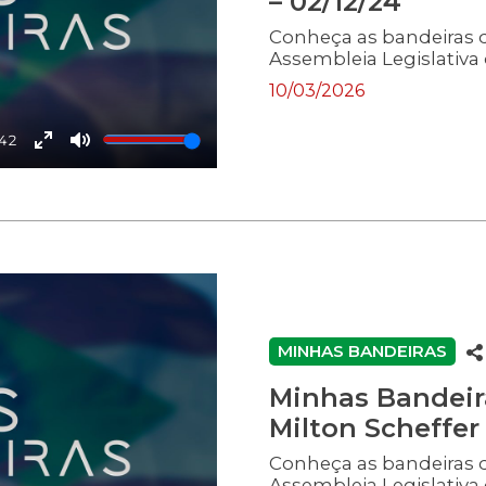
– 02/12/24
Conheça as bandeiras 
Assembleia Legislativa 
10/03/2026
:42
Enter
Mute
fullscreen
MINHAS BANDEIRAS
Minhas Bandeir
Milton Scheffer 
Conheça as bandeiras 
Assembleia Legislativa 