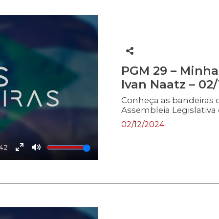
PGM 29 – Minha
Ivan Naatz – 02/
Conheça as bandeiras 
Assembleia Legislativa 
02/12/2024
:42
Enter
Mute
fullscreen