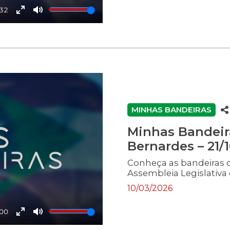
:32
Enter
Mute
fullscreen
MINHAS BANDEIRAS
Minhas Bandeir
Bernardes – 21/
Conheça as bandeiras 
Assembleia Legislativa 
10/03/2026
:00
Enter
Mute