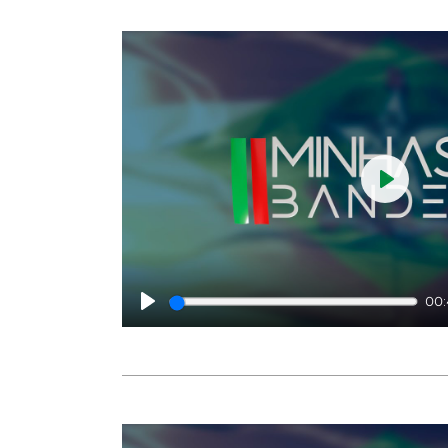
Play
00
Play