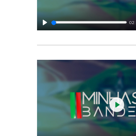
02
Play
Play