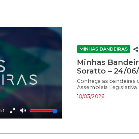
fullscreen
MINHAS BANDEIRAS
Minhas Bandeir
Soratto – 24/06
Conheça as bandeiras 
Assembleia Legislativa 
10/03/2026
:41
Enter
Mute
fullscreen