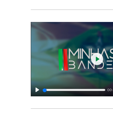
Play
00
Play