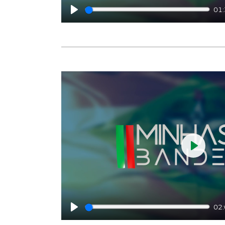
01
Play
Play
02
Play