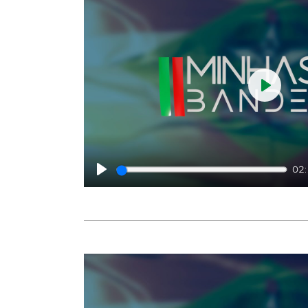
Play
02
Play