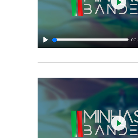
Play
00
Play
Play