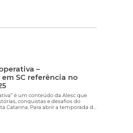
tado Altair Silva (PP), presidente da
a e Desenvolvimento Rural da Alesc, e
cultor de Turvo no sul do estado.
operativa –
 em SC referência no
25
ativa” é um conteúdo da Alesc que
stórias, conquistas e desafios do
a Catarina. Para abrir a temporada de
lvimento convidamos o deputado Zé
residente da primeira Frente
tivismo do Brasil, a Frencoop e o
nir Zanatta.