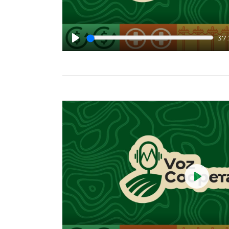
37
Play
Play