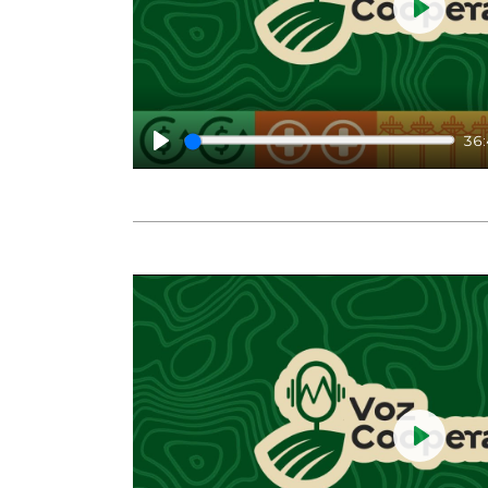
Play
36
Play
Play