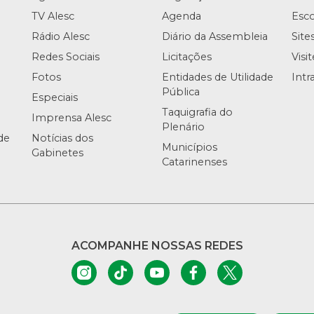
TV Alesc
Agenda
Esco
Rádio Alesc
Diário da Assembleia
Site
Redes Sociais
Licitações
Visi
Fotos
Entidades de Utilidade
Intr
Pública
Especiais
Taquigrafia do
Imprensa Alesc
Plenário
de
Notícias dos
Municípios
Gabinetes
Catarinenses
ACOMPANHE NOSSAS REDES