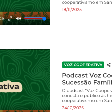
cooperativismo em Sant
podcast da Alesc “Voz 
18/11/2025
cooperativismo. As mu
4,7 milhões de cooper
:29
Roberta Souza Caldas, 
Enter
Mute
uma instituição financ
fullscreen
transporte, logística e 
Julia Cristina Hardt.
VOZ COOPERATIVA
Podcast Voz Coo
Sucessão Famil
O podcast “Voz Cooper
conecta o público às hi
cooperativismo em Sant
contribuindo para muda
24/10/2025
estado. Para falar sob