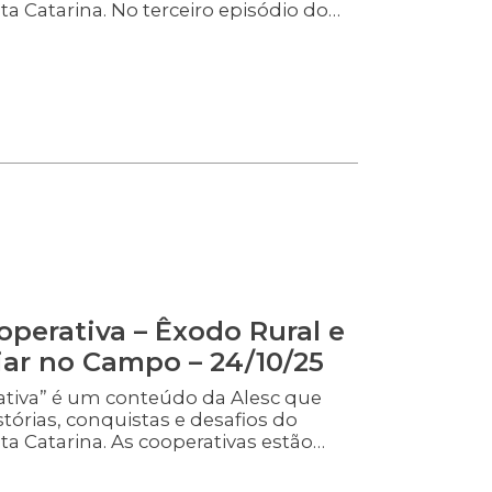
a Catarina. No terceiro episódio do
Cooperativa” o assunto é mulher no
lheres representam cerca de 43% dos
ados em SC. Nós conversamos com
presidente da Transpocred, que é
eira cooperativa dos segmentos de
correios. E a diretora da Transpocred,
perativa – Êxodo Rural e
iar no Campo – 24/10/25
ativa” é um conteúdo da Alesc que
stórias, conquistas e desafios do
a Catarina. As cooperativas estão
r a realidade do êxodo rural no
re este assunto, recebemos neste