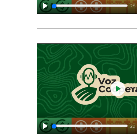
28
Play
Play
29
Play