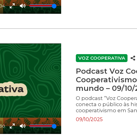
segundo episódio o depu
:04
Comissão de Agricultur
Enter
Mute
Rafael Biz Marcon, agri
fullscreen
VOZ COOPERATIVA
Podcast Voz Co
Cooperativismo
mundo – 09/10/
O podcast “Voz Cooper
conecta o público às hi
cooperativismo em Sant
cooperação e desenvo
09/10/2025
Milton Scheffer (PP), p
:30
Parlamentar do Coopera
Enter
Mute
presidente da Ocesc, Va