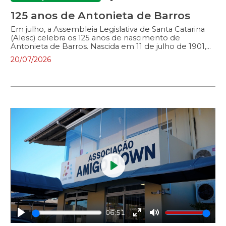
125 anos de Antonieta de Barros
Em julho, a Assembleia Legislativa de Santa Catarina
(Alesc) celebra os 125 anos de nascimento de
Antonieta de Barros. Nascida em 11 de julho de 1901,
Antonieta marcou a história do país com sua atuação
20/07/2026
em defesa da educação pública de qualidade, da
igualdade de oportunidades e da justiça social. Nesta
reportagem, conheça o legado da professora,
jornalista e da primeira deputada negra eleita do Brasil.
Antonieta de Barros é uma das maiores
personalidades catarinenses, cuja trajetória continua
inspirando a luta por uma sociedade mais inclusiva e
democrática.
Play
06:51
Play
Enter
Mute