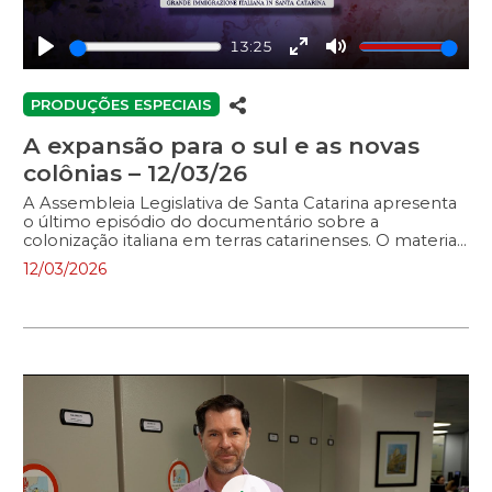
13:25
Play
Enter
Mute
fullscreen
PRODUÇÕES ESPECIAIS
A expansão para o sul e as novas
colônias – 12/03/26
A Assembleia Legislativa de Santa Catarina apresenta
o último episódio do documentário sobre a
colonização italiana em terras catarinenses. O material
audiovisual, produzido pela TV Alesc, integra as
12/03/2026
atividades do parlamento catarinense em
comemoração aos 150 anos da Imigração Italiana em
Santa Catarina.