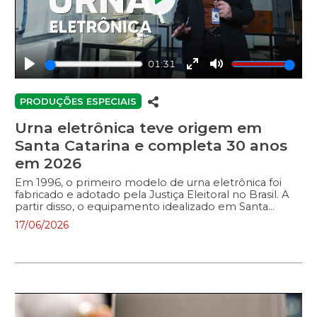
Play
01:31
Play
Enter
Mute
fullscreen
PRODUÇÕES ESPECIAIS
Urna eletrônica teve origem em
Santa Catarina e completa 30 anos
em 2026
Em 1996, o primeiro modelo de urna eletrônica foi
fabricado e adotado pela Justiça Eleitoral no Brasil. A
partir disso, o equipamento idealizado em Santa
Catarina pelo então juiz eleitoral de Brusque, Carlos
17/06/2026
Prudêncio, revolucionou o processo eleitoral no país.
Neste material a ALESC destaca a importância da
informatização do voto e do pioneirismo catarinense
no desenvolvimento desta tecnologia.