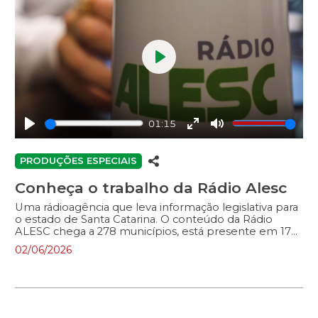
Play
01:15
Play
Enter
Mute
fullscreen
PRODUÇÕES ESPECIAIS
Conheça o trabalho da Rádio Alesc
Uma rádioagência que leva informação legislativa para
o estado de Santa Catarina. O conteúdo da Rádio
ALESC chega a 278 municípios, está presente em 175
emissoras e alcança 5,8 milhões de pessoas. Nesse
02/06/2026
vídeo, você vai conhecer os bastidores, os estúdios e
as pessoas por trás das vozes que informam Santa
Catarina todos os dias.