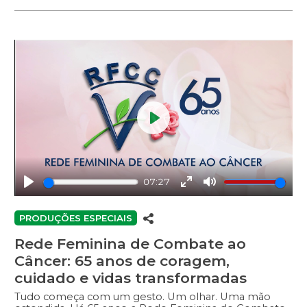
passado, presente e futuro.
Play
07:27
Play
Enter
Mute
fullscreen
PRODUÇÕES ESPECIAIS
Rede Feminina de Combate ao
Câncer: 65 anos de coragem,
cuidado e vidas transformadas
Tudo começa com um gesto. Um olhar. Uma mão