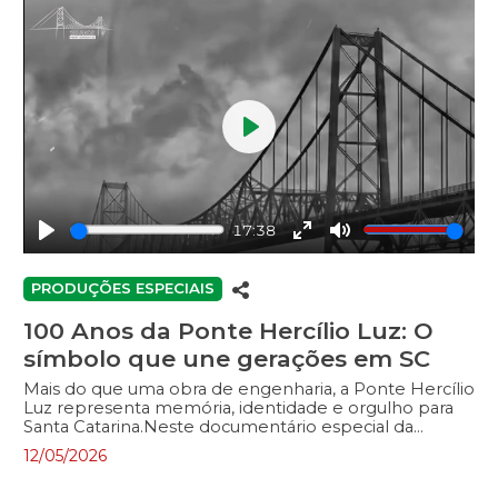
Play
17:38
Play
Enter
Mute
fullscreen
PRODUÇÕES ESPECIAIS
100 Anos da Ponte Hercílio Luz: O
símbolo que une gerações em SC
Mais do que uma obra de engenharia, a Ponte Hercílio
Luz representa memória, identidade e orgulho para
Santa Catarina.Neste documentário especial da
TVALESC, celebramos os 100 anos de um dos maiores
12/05/2026
símbolos da capital catarinense, uma história
construída por gerações e que segue conectando