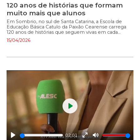
120 anos de histórias que formam
muito mais que alunos
Em Sombrio, no sul de Santa Catarina, a Escola de
Educação Básica Catulo da Paixão Cearense carrega
120 anos de histórias que seguem vivas em cada
corredor. Entre lembranças de quem ensinou, de
15/04/2026
quem aprendeu e de quem nunca foi embora de
verdade, o espaço revela algo que não se mede em
números: o sentimento de pertencimento.
Play
02:01