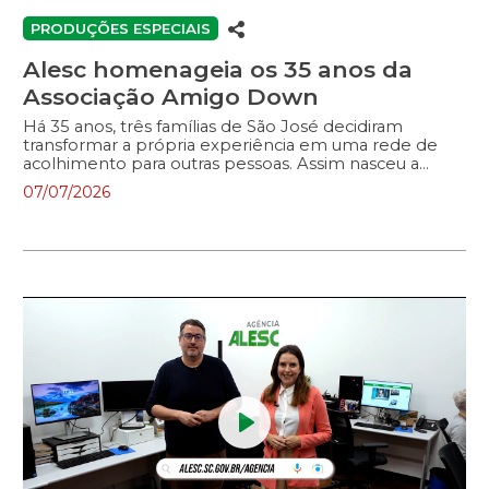
fullscreen
PRODUÇÕES ESPECIAIS
Alesc homenageia os 35 anos da
Associação Amigo Down
Há 35 anos, três famílias de São José decidiram
transformar a própria experiência em uma rede de
acolhimento para outras pessoas. Assim nasceu a
Associação Amigo Down, que hoje é referência em
07/07/2026
Santa Catarina no atendimento gratuito a pessoas
com síndrome de Down e suas famílias. Da
estimulação precoce aos programas voltados para
jovens, adultos e idosos, a instituição promove
autonomia, desenvolvimento, inclusão e qualidade de
vida em todas as fases da vida. Nesta homenagem
produzida para a Assembleia Legislativa de Santa
Catarina, conheça histórias emocionantes de quem
ajudou a construir essa trajetória e de famílias que
encontraram na Associação […]
Play