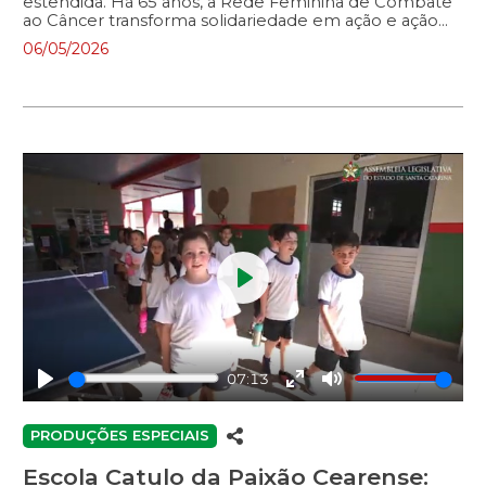
estendida. Há 65 anos, a Rede Feminina de Combate
ao Câncer transforma solidariedade em ação e ação
em vidas salvas. Neste vídeo, você vai conhecer a
06/05/2026
trajetória de mulheres que decidiram não esperar, mas
agir. Que enfrentaram o medo com informação. Que
trocaram o silêncio pelo acolhimento. E que, juntas,
construíram uma rede de esperança que atravessa
gerações.
Play
07:13
Play
Enter
Mute
fullscreen
PRODUÇÕES ESPECIAIS
Escola Catulo da Paixão Cearense: