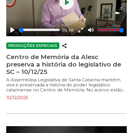
Play
01:48
Play
Enter
Mute
fullscreen
PRODUÇÕES ESPECIAIS
Centro de Memória da Alesc
preserva a história do legislativo de
SC – 10/12/25
A Assembleia Legislativa de Santa Catarina mantém
viva e preservada a história do poder legislativo
catarinense no Centro de Memória. No acervo estão
documentos únicos como a primeira Constituição de
10/12/2025
SC. O espaço é aberto para visitação.