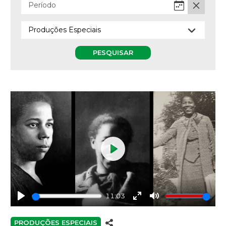
PESQUISAR
Play
11:03
Play
Enter
Mute
fullscreen
PRODUÇÕES ESPECIAIS