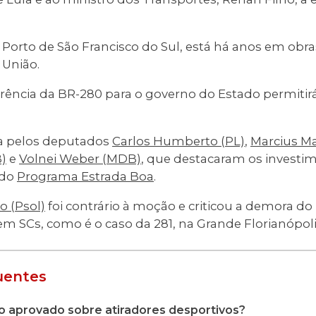
o Porto de São Francisco do Sul, está há anos em obr
 União.
ferência da BR-280 para o governo do Estado permitir
da pelos deputados
Carlos Humberto (PL)
,
Marcius M
)
e
Volnei Weber (MDB)
, que destacaram os investi
 do
Programa Estrada Boa
.
o (Psol)
foi contrário à moção e criticou a demora do
m SCs, como é o caso da 281, na Grande Florianópoli
uentes
o aprovado sobre atiradores desportivos?