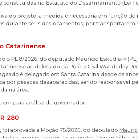
 constituídas no Estatuto do Desarmamento (Lei F
tiva do projeto, a medida é necessária em função do 
vos durante seus deslocamentos, por transportarem
ão Catarinense
do o PL
8/2026
, do deputado
Maurício Eskudlark (PL)
atarinense ao delegado da Polícia Civil Wanderley 
geado é delegado em Santa Catarina desde os anos
ca por pessoas desaparecidas, sendo responsável pe
ada na área.
guem para análise do governador.
BR-280
s, foi aprovada a Moção 75/2026, do deputado
Mauríci
te Lula e ao ministro dos Transportes, Renan Filho, a