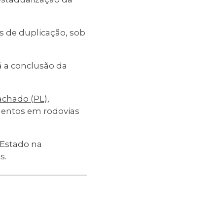
as de duplicação, sob
á a conclusão da
achado (PL)
,
mentos em rodovias
 Estado na
s.