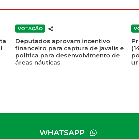
VOTAÇÃO
V
ta
Deputados aprovam incentivo
Pr
l
financeiro para captura de javalis e
(1
política para desenvolvimento de
po
áreas náuticas
ur
WHATSAPP