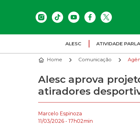
ALESC
ATIVIDADE PARL
Home
Comunicação
Agên
Alesc aprova projet
atiradores desporti
Marcelo Espinoza
11/03/2026 - 17h02min