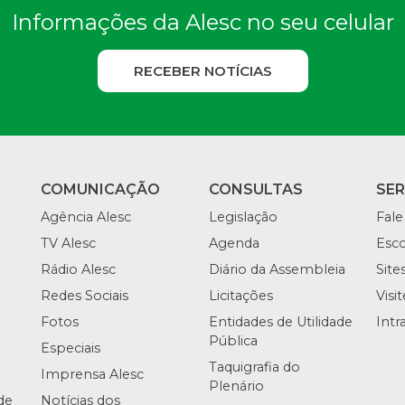
Informações da Alesc no seu celular
RECEBER NOTÍCIAS
COMUNICAÇÃO
CONSULTAS
SE
Agência Alesc
Legislação
Fale
TV Alesc
Agenda
Esco
Rádio Alesc
Diário da Assembleia
Site
Redes Sociais
Licitações
Visi
Fotos
Entidades de Utilidade
Intr
Pública
Especiais
Taquigrafia do
Imprensa Alesc
Plenário
de
Notícias dos