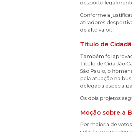
desporto legalmente
Conforme a justifica
atiradores desporti
de alto valor.
Título de Cidad
Também foi aprova
Título de Cidadão C
São Paulo, o homena
pela atuação na bus
delegacia especializ
Os dois projetos se
Moção sobre a 
Por maioria de voto
solicita ao presiden