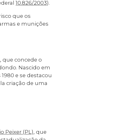
ederal
10.826/2003
).
risco que os
 armas e munições
, que concede o
Redondo. Nascido em
 1980 e se destacou
la criação de uma
o Peixer (PL)
, que
 estadualização da