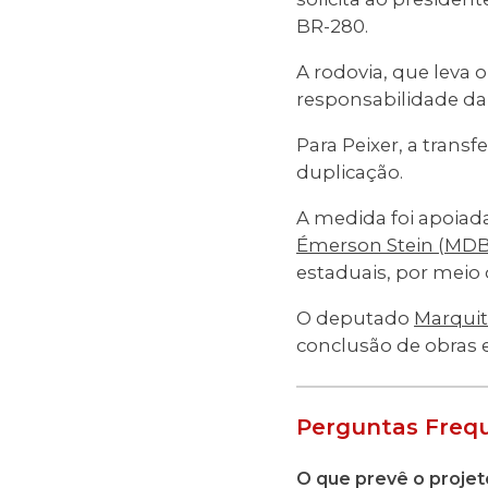
BR-280.
A rodovia, que leva 
responsabilidade da
Para Peixer, a trans
duplicação.
A medida foi apoia
Émerson Stein (MDB
estaduais, por meio
O deputado
Marquit
conclusão de obras e
Perguntas Freq
O que prevê o projet