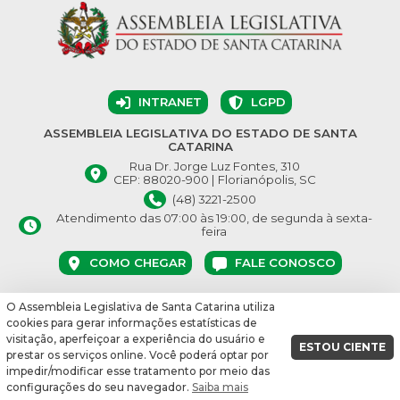
INTRANET
LGPD
ASSEMBLEIA LEGISLATIVA DO ESTADO DE SANTA
CATARINA
Rua Dr. Jorge Luz Fontes, 310
CEP: 88020-900 | Florianópolis, SC
(48) 3221-2500
Atendimento das 07:00 às 19:00, de segunda à sexta-
feira
COMO CHEGAR
FALE CONOSCO
O Assembleia Legislativa de Santa Catarina utiliza
© Assembleia Legislativa do Estado de Santa Catarina 2026.
cookies para gerar informações estatísticas de
Desenvolvido por:
visitação, aperfeiçoar a experiência do usuário e
ESTOU CIENTE
prestar os serviços online. Você poderá optar por
vbuild 17609
impedir/modificar esse tratamento por meio das
configurações do seu navegador.
Saiba mais