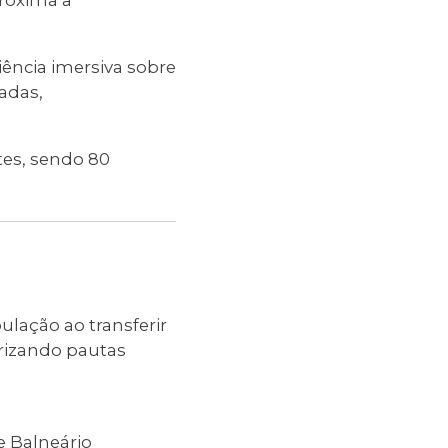
roxima a
ência imersiva sobre
iadas,
tes, sendo 80
ulação ao transferir
orizando pautas
e Balneário