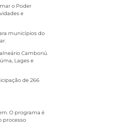
imar o Poder
ividades e
para municípios do
ar.
Balneário Camboriú.
iúma, Lages e
ticipação de 266
vem. O programa é
o processo