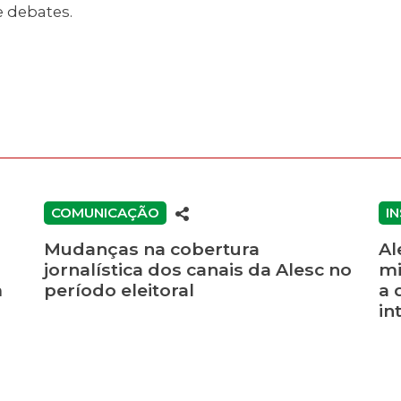
e debates.
COMUNICAÇÃO
I
Mudanças na cobertura
Al
jornalística dos canais da Alesc no
mi
m
período eleitoral
a 
in