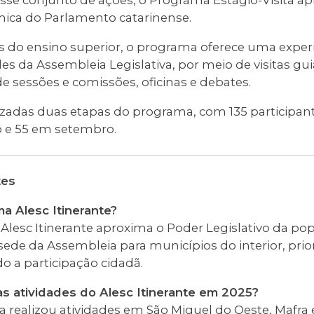
e conjunto de ações, o Programa Estágio-Visita ap
ca do Parlamento catarinense.
s do ensino superior, o programa oferece uma experi
des da Assembleia Legislativa, por meio de visitas gu
essões e comissões, oficinas e debates.
izadas duas etapas do programa, com 135 participan
 e 55 em setembro.
tes
a Alesc Itinerante?
lesc Itinerante aproxima o Poder Legislativo da pop
ede da Assembleia para municípios do interior, pri
o a participação cidadã.
s atividades do Alesc Itinerante em 2025?
 realizou atividades em São Miguel do Oeste, Mafra 