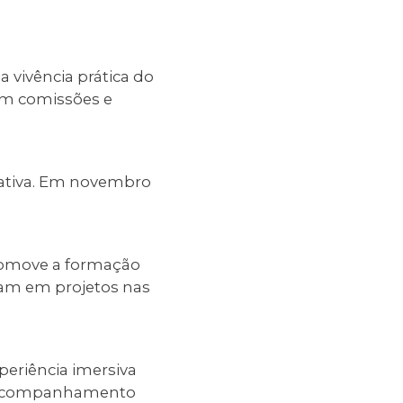
vivência prática do
 em comissões e
ciativa. Em novembro
promove a formação
uam em projetos nas
periência imersiva
s, acompanhamento