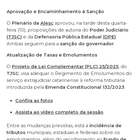
Aprovação e Encaminhamento à Sanção
O
Plenário da
Alesc
aprovou, na tarde desta quarta-
feira (10), proposições de autoria do
Poder Judiciário
(
TJSC
)
e da
Defensoria Pública Estadual (
DPE
)
.
Ambas seguem para a
sanção do governador
.
Atualização de Taxas e Emolumentos
O
Projeto de Lei Complementar (PLC) 25/2025
, do
TJSC
, visa adequar o Regimento de Emolumentos do
serviço extrajudicial catarinense à reforma tributária
introduzida pela
Emenda Constitucional 132/2023
.
Confira as fotos
Assista ao vídeo completo da sessão
Entre as mudanças previstas, está a
incidência de
tributos
municipais, estaduais e federais sobre os
emolumentos, além do recolhimento ao
Fundo de