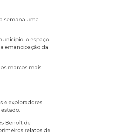
sta semana uma
unicípio, o espaço
ou a emancipação da
 dos marcos mais
s e exploradores
 estado.
ês
Benoît de
primeiros relatos de