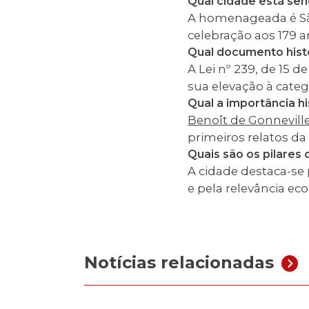
Qual cidade está s
A homenageada é São
celebração aos 179 a
Qual documento hist
A Lei nº 239, de 15 
sua elevação à categ
Qual a importância h
Benoît de Gonnevill
primeiros relatos da 
Quais são os pilares
A cidade destaca-se
e pela relevância e
Notícias relacionadas