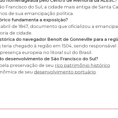
endo homenageada pelo Centro de Memória da ALESC?
 Francisco do Sul, a cidade mais antiga de Santa Ca
nos de sua emancipação política.
órico fundamenta a exposição?
de abril de 1847, documento que oficializou a emanci
oria de cidade.
istórica do navegador Benoît de Gonneville para a regi
e
teria chegado à região em 1504, sendo responsável
presença europeia no litoral sul do Brasil.
 do desenvolvimento de São Francisco do Sul?
 pela preservação de seu
rico patrimônio histórico
conômica de seu
desenvolvimento portuário
.