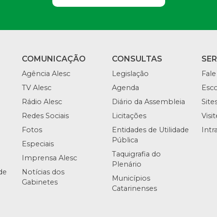
COMUNICAÇÃO
CONSULTAS
SE
Agência Alesc
Legislação
Fale
TV Alesc
Agenda
Esco
Rádio Alesc
Diário da Assembleia
Site
Redes Sociais
Licitações
Visi
Fotos
Entidades de Utilidade
Intr
Pública
Especiais
Taquigrafia do
Imprensa Alesc
Plenário
de
Notícias dos
Municípios
Gabinetes
Catarinenses