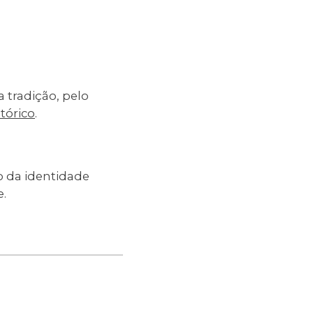
 tradição, pelo
tórico
.
o da identidade
e.