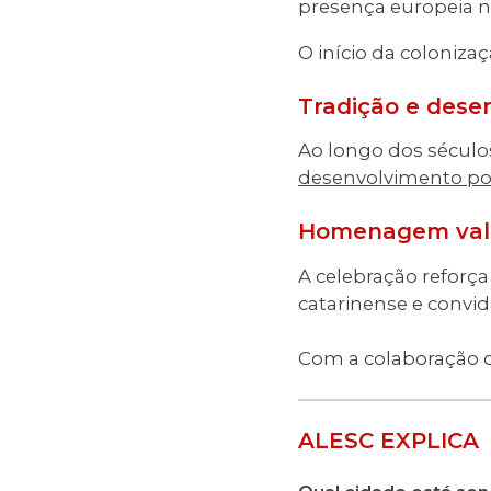
presença europeia no 
O início da coloniza
Tradição e dese
Ao longo dos séculos
desenvolvimento po
Homenagem valor
A celebração reforça
catarinense e convid
Com a colaboração d
ALESC EXPLICA