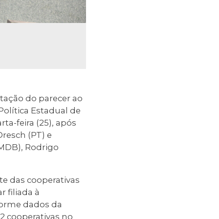
otação do parecer ao
 Política Estadual de
a-feira (25), após
Dresch (PT) e
MDB), Rodrigo
rte das cooperativas
 filiada à
nforme dados da
2 cooperativas no