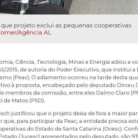
que projeto exclui as pequenas cooperativas
Zomer/Agência AL
mia, Ciência, Tecnologia, Minas e Energia adiou a v
65/2015, de autoria do Poder Executivo, que institui a
smo (Peac). O adiamento ocorreu na tarde desta quart
etivo à proposta, encabeçado pelo deputado Dirceu 
is membros da comissão, entre eles Dalmo Claro (P
i de Matos (PSD).
esch justificou que o projeto deixa de fora a maior pa
r que, para participar da Peac, a entidade precisa estar
perativas do Estado de Santa Catarina (Ocesc). Co
Estado (Jucesc) apresentados pelo deputado, são 93