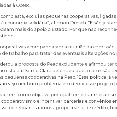
iadas à Ocesc.
 como está, exclui as pequenas cooperativas, ligada
 e à economia solidária”, afirmou Dresch. “E são jus
ecisam mais do apoio o Estado. Por que não reconhe
stionou.
ooperativas acompanharam a reunião da comissão. 
de trabalho para tratar das eventuais alterações no 
iderou a proposta do Peac excludente e afirmou ter 
mo está. Já Dalmo Claro defendeu que a comissão te
das pequenas cooperativas na Peac. “Essa política já 
 Não vejo nenhum problema em deixar esse projeto p
 Peac tem como objetivo principal fomentar mecanism
cooperativismo e incentivar parcerias e convênios e
vai beneficiar os ramos agropecuário, de crédito, tra