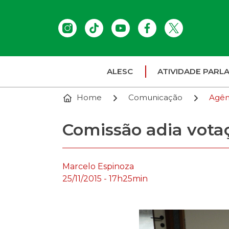
ALESC
ATIVIDADE PARL
Home
Comunicação
Agên
Comissão adia votaç
Marcelo Espinoza
25/11/2015 - 17h25min