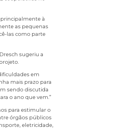
s principalmente à
tamente as pequenas
cê-las como parte
Dresch sugeriu a
projeto.
dificuldades em
nha mais prazo para
vem sendo discutida
ara o ano que vem.”
os para estimular o
ntre órgãos públicos
nsporte, eletricidade,