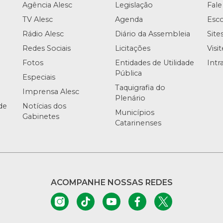
Agência Alesc
Legislação
Fale
TV Alesc
Agenda
Esco
Rádio Alesc
Diário da Assembleia
Site
Redes Sociais
Licitações
Visi
Fotos
Entidades de Utilidade
Intr
Pública
Especiais
Taquigrafia do
Imprensa Alesc
Plenário
de
Notícias dos
Municípios
Gabinetes
Catarinenses
ACOMPANHE NOSSAS REDES