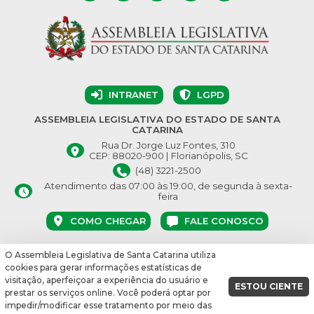
INTRANET
LGPD
ASSEMBLEIA LEGISLATIVA DO ESTADO DE SANTA
CATARINA
Rua Dr. Jorge Luz Fontes, 310
CEP: 88020-900 | Florianópolis, SC
(48) 3221-2500
Atendimento das 07:00 às 19:00, de segunda à sexta-
feira
COMO CHEGAR
FALE CONOSCO
O Assembleia Legislativa de Santa Catarina utiliza
© Assembleia Legislativa do Estado de Santa Catarina 2026.
cookies para gerar informações estatísticas de
Desenvolvido por:
visitação, aperfeiçoar a experiência do usuário e
ESTOU CIENTE
prestar os serviços online. Você poderá optar por
vbuild 17609
impedir/modificar esse tratamento por meio das