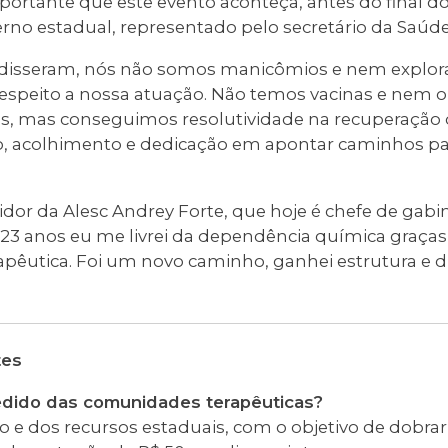
portante que este evento aconteça, antes do final d
rno estadual, representado pelo secretário da Saúde
e disseram, nós não somos manicômios e nem explo
espeito a nossa atuação. Não temos vacinas e nem o
s, mas conseguimos resolutividade na recuperação
, acolhimento e dedicação em apontar caminhos par
vidor da Alesc Andrey Forte, que hoje é chefe de ga
 23 anos eu me livrei da dependência química graça
êutica. Foi um novo caminho, ganhei estrutura e d
.
tes
 pedido das comunidades terapêuticas?
 e dos recursos estaduais, com o objetivo de dobra