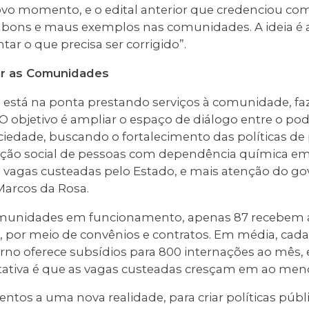
 momento, e o edital anterior que credenciou com
 bons e maus exemplos nas comunidades. A ideia é 
tar o que precisa ser corrigido”.
r as Comunidades
stá na ponta prestando serviços à comunidade, fa
O objetivo é ampliar o espaço de diálogo entre o pod
iedade, buscando o fortalecimento das políticas de
rção social de pessoas com dependência química em
vagas custeadas pelo Estado, e mais atenção do gov
Marcos da Rosa.
omunidades em funcionamento, apenas 87 recebem 
, por meio de convênios e contratos. Em média, cada 
erno oferece subsídios para 800 internações ao mês,
ectativa é que as vagas custeadas cresçam em ao men
entos a uma nova realidade, para criar políticas públi