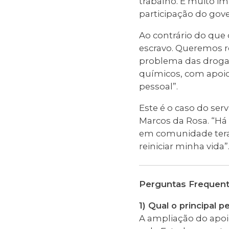
trabalho. É muito im
participação do gove
Ao contrário do qu
escravo. Queremos r
problema das droga
químicos, com apoio
pessoal”.
Este é o caso do ser
Marcos da Rosa. “Há
em comunidade terap
reiniciar minha vida”
Perguntas Frequen
1) Qual o principal
A ampliação do apoio