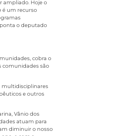
r ampliado. Hoje o
e é um recurso
rogramas
 aponta o deputado
comunidades, cobra o
As comunidades são
 multidisciplinares
pêuticos e outros
rina, Vânio dos
nidades atuam para
ram diminuir o nosso