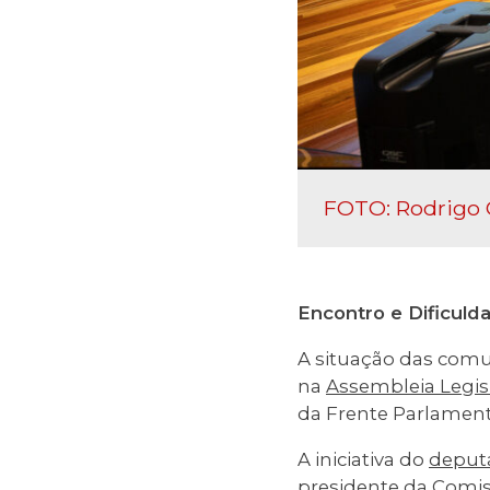
FOTO: Rodrigo 
Encontro e Dificuld
A situação das comu
na
Assembleia Legisl
da Frente Parlamenta
A iniciativa do
deput
presidente da
Comis