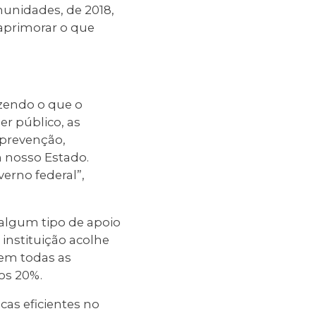
unidades, de 2018,
aprimorar o que
zendo o que o
er público, as
 prevenção,
 nosso Estado.
erno federal”,
algum tipo de apoio
instituição acolhe
 em todas as
os 20%.
cas eficientes no