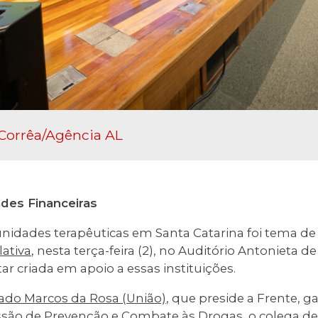
Corrêa/Agência AL
ades Financeiras
nidades terapêuticas em Santa Catarina foi tema de
ativa
, nesta terça-feira (2), no Auditório Antonieta de 
r criada em apoio a essas instituições.
ado Marcos da Rosa (União)
, que preside a Frente, 
são de Prevenção e Combate às Drogas
, o colega 