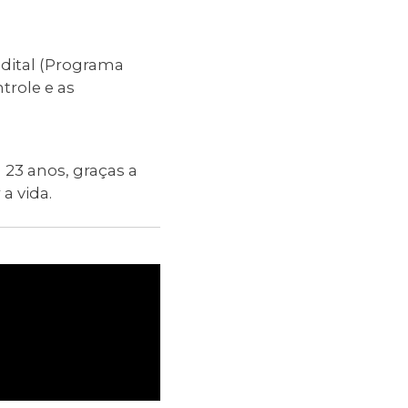
edital (Programa
trole e as
 23 anos, graças a
a vida.