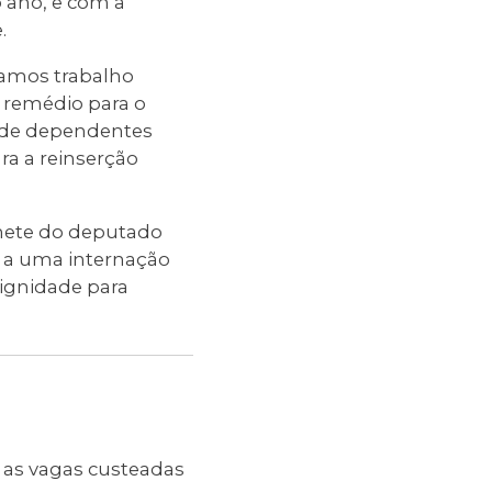
o ano, e com a
.
ramos trabalho
 remédio para o
 de dependentes
a a reinserção
binete do deputado
s a uma internação
ignidade para
r as vagas custeadas