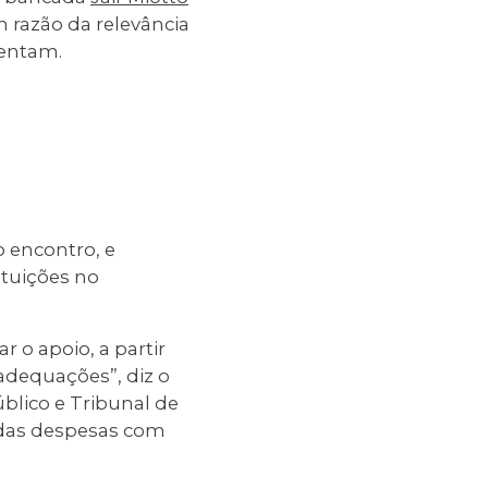
m razão da relevância
rentam.
 encontro, e
ituições no
 o apoio, a partir
dequações”, diz o
blico e Tribunal de
 das despesas com