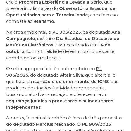
cria o
Programa Experiência Levada a Sério
, que
prevê a implantação do
Observatório Estadual de
Oportunidades para a Terceira Idade
, com foco no
combate ao
etarismo
.
Na área ambiental, o
PL 905/2025
, da deputada
Ana
Campagnolo
, institui o
Dia Estadual de Descarte de
Resíduos Eletrônicos
, a ser celebrado em
14 de
outubro
, com a finalidade de estimular o descarte
correto desses materiais.
O setor agropecuário é contemplado no
PL
906/2025
, do deputado
Altair Silva
, que altera a lei
que trata da
isenção e do diferimento do ICMS
para
produtos destinados à atividade agropecuária,
buscando atualizar a redação e oferecer maior
segurança jurídica a produtores e suinocultores
independentes
.
A proteção animal também é foco de três propostas
do deputado
Marcius Machado
. O
PL 909/2025
estabelece diretrizes para a
esterilização cirúrgica de