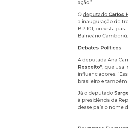
ação.”
O
deputado
Carlos 
a inauguração do tr
BR-101, prevista par
Balneário Camboriú.
Debates Políticos
A deputada Ana Cam
Respeito”
, que usa i
influenciadores. “Es
brasileiro e também 
Já o
deputado
Sarge
à presidência da Re
desse país o nome 