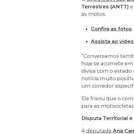
Terrestres (ANTT)
e
às motos.
Confira as fotos
Assista ao víde
“Conversamos també
hoje se acomete em S
divisa com o estado 
notícia muito positi
um corredor específi
Ele frisou que o co
para as motocicletas
Disputa Territorial 
A
deputada
Ana Cam