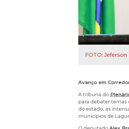
FOTO: Jeferson
Avanço em Corredor
A tribuna do
Plenári
para debater temas 
do estado, as inten
municípios de Lagun
O
deputado
Alex Bra