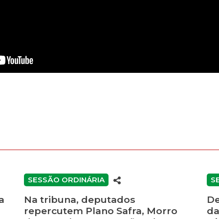
SESSÃO ORDINÁRIA
S
a
Na tribuna, deputados
De
repercutem Plano Safra, Morro
da