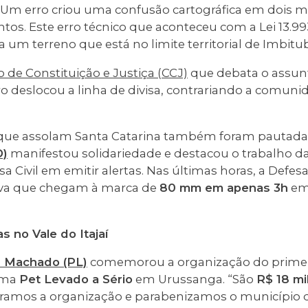
 “Um erro criou uma confusão cartográfica em dois m
os. Este erro técnico que aconteceu com a Lei 13.99
um terreno que está no limite territorial de Imbitub
 de Constituição e Justiça (CCJ)
que debata o assunt
rro deslocou a linha de divisa, contrariando a comu
ue assolam Santa Catarina também foram pautada
D)
manifestou solidariedade e destacou o trabalho d
 Civil em emitir alertas. Nas últimas horas, a Defesa 
va que chegam à marca de
80 mm em apenas 3h
em
 no Vale do Itajaí
s Machado (PL)
comemorou a organização do primei
ama
Pet Levado a Sério
em Urussanga. “São
R$ 18 mi
amos a organização e parabenizamos o município 