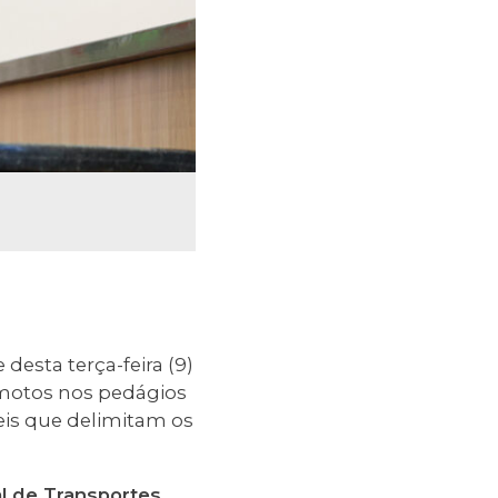
desta terça-feira (9)
 motos nos pedágios
eis que delimitam os
l de Transportes