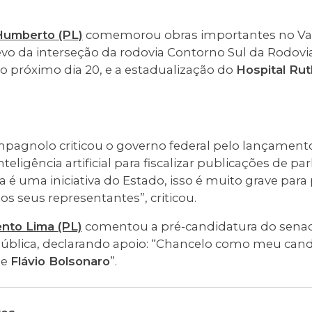
Humberto (PL)
comemorou obras importantes no Vale d
evo da interseção da rodovia Contorno Sul da Rodovi
a o próximo dia 20, e a estadualização do
Hospital Ru
pagnolo criticou o governo federal pelo lançament
nteligência artificial para fiscalizar publicações de p
sa é uma iniciativa do Estado, isso é muito grave para
os seus representantes”, criticou.
nto Lima (PL)
comentou a pré-candidatura do senad
pública, declarando apoio: “Chancelo como meu cand
de
Flávio Bolsonaro
”.