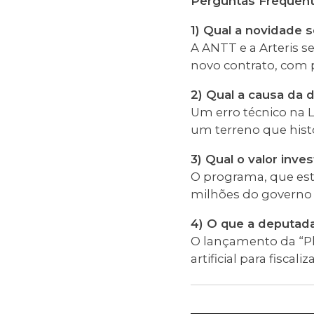
Perguntas Frequen
1) Qual a novidade 
A ANTT e a Arteris 
novo contrato, com 
2) Qual a causa da d
Um erro técnico na L
um terreno que hist
3) Qual o valor inv
O programa, que est
milhões do governo 
4) O que a deputad
O lançamento da “Pla
artificial para fisca