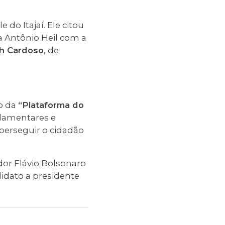
o Itajaí. Ele citou
a Antônio Heil com a
th Cardoso
, de
o da
“Plataforma do
arlamentares e
 perseguir o cidadão
or Flávio Bolsonaro
idato a presidente