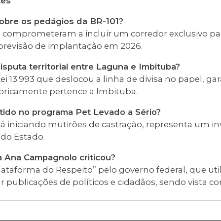
tes
sobre os pedágios da BR-101?
se comprometeram a incluir um corredor exclusivo pa
previsão de implantação em 2026.
isputa territorial entre Laguna e Imbituba?
ei 13.993 que deslocou a linha de divisa no papel, g
oricamente pertence a Imbituba.
estido no programa Pet Levado a Sério?
á iniciando mutirões de castração, representa um in
do Estado.
a Ana Campagnolo criticou?
taforma do Respeito” pelo governo federal, que utili
lizar publicações de políticos e cidadãos, sendo vista