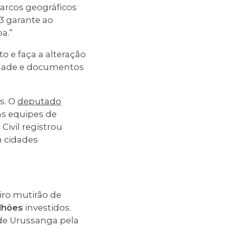
arcos geográficos
3 garante ao
a.”
o e faça a alteração
nidade e documentos
s. O
deputado
as equipes de
Civil registrou
 cidades
ro mutirão de
lhões
investidos.
de Urussanga pela