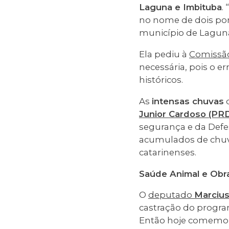
Laguna e Imbituba
.
no nome de dois pont
município de Laguna 
Ela pediu à
Comissão
necessária, pois o e
históricos.
As
intensas chuvas
q
Junior Cardoso (PR
segurança e da Defesa
acumulados de chu
catarinenses.
Saúde Animal e Obras
O
deputado
Marciu
castração do progr
Então hoje comemor