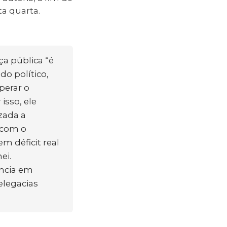
a quarta.
a pública “é
o político,
perar o
 isso, ele
izada a
 com o
em déficit real
ei.
ência em
elegacias