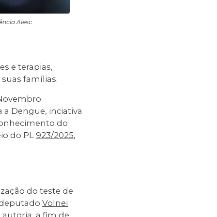
ência Alesc
s e terapias,
suas famílias.
o Novembro
 a Dengue, inciativa
econhecimento do
eio do PL
923/2025
,
ização do teste de
do deputado
Volnei
 autoria, a fim de