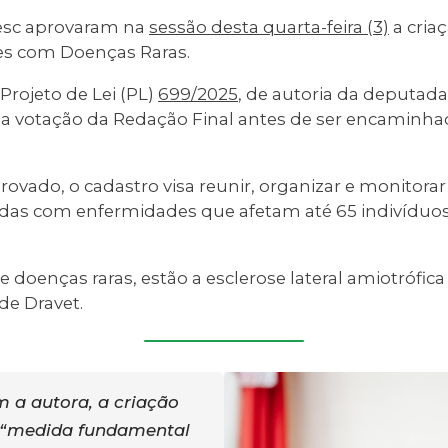
esc aprovaram na
sessão desta quarta-feira (3)
a cria
es com Doenças Raras.
rojeto de Lei (PL)
699/2025
, de autoria da deputad
la votação da Redação Final antes de ser encaminha
ovado, o cadastro visa reunir, organizar e monitora
adas com enfermidades que afetam até 65 indivíduo
doenças raras, estão a esclerose lateral amiotrófica 
de Dravet.
 a autora, a criação
 “medida fundamental