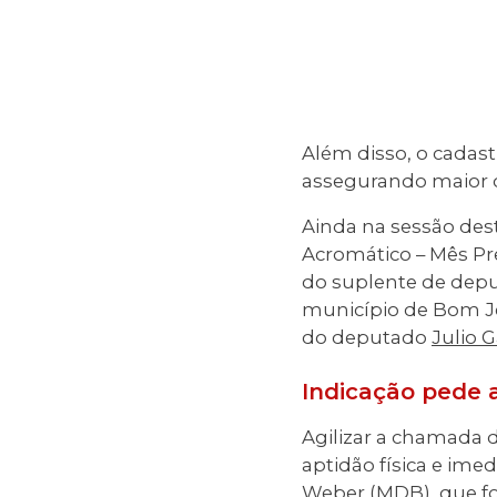
Além disso, o cadas
assegurando maior q
Ainda na sessão des
Acromático – Mês Pre
do suplente de depu
município de Bom Je
do deputado
Julio G
Indicação pede a
Agilizar a chamada d
aptidão física e ime
Weber (MDB)
, que f