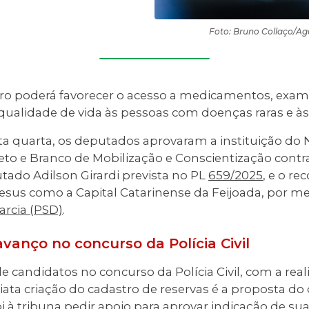
Foto: Bruno Collaço/Ag
tro poderá favorecer o acesso a medicamentos, exame
ualidade de vida às pessoas com doenças raras e às 
ta quarta, os deputados aprovaram a instituição d
to e Branco de Mobilização e Conscientização contra
tado Adilson Girardi prevista no PL
659/2025
, e o r
sus como a Capital Catarinense da Feijoada, por m
arcia (PSD)
.
vanço no concurso da Polícia Civil
e candidatos no concurso da Polícia Civil, com a real
diata criação do cadastro de reservas é a proposta 
oi à tribuna pedir apoio para aprovar indicação de sua