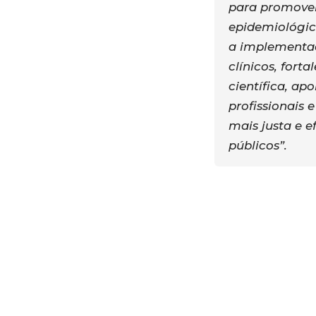
para promov
epidemiológico
a implementa
clínicos, forta
científica, ap
profissionais 
mais justa e e
públicos”.