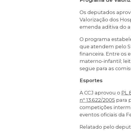
Programa de Valoriz
Os deputados apro
Valorização dos Hosp
emenda aditiva do a
O programa estabelec
que atendem pelo SU
financeira. Entre os
materno-infantil; lei
segue para as comiss
Esportes
A CCJ aprovou o
PL 
nº 13.622/2005
para p
competições intermu
eventos oficiais da F
Relatado pelo deput