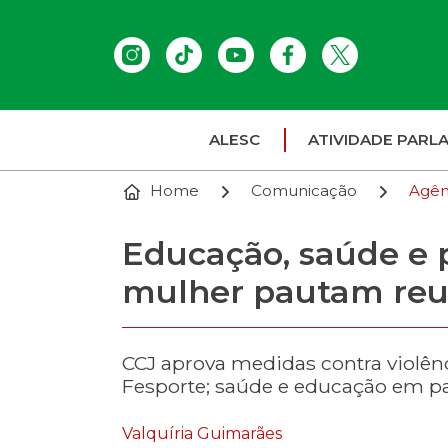
ALESC
ATIVIDADE PARL
Home
Comunicação
Agên
Educação, saúde e p
mulher pautam reu
CCJ aprova medidas contra violênci
Fesporte; saúde e educação em pa
Valquíria Guimarães