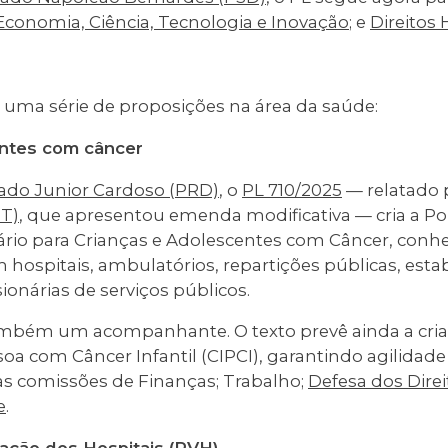
Economia, Ciência, Tecnologia e Inovação
; e
Direitos
 uma série de proposições na área da saúde:
entes com câncer
ado Junior Cardoso (PRD)
, o
PL 710/2025
— relatado 
DT)
, que apresentou emenda modificativa — cria a Pol
rio para Crianças e Adolescentes com Câncer, conhec
m hospitais, ambulatórios, repartições públicas, est
ionárias de serviços públicos.
ambém um acompanhante. O texto prevê ainda a criaç
soa com Câncer Infantil (CIPCI), garantindo agilidad
as comissões de Finanças; Trabalho;
Defesa dos Direi
e
.