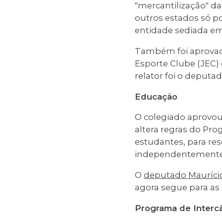
"mercantilização" da
outros estados só p
entidade sediada em
Também foi aprova
Esporte Clube (JEC) 
relator foi o deputa
Educação
O colegiado aprovo
altera regras do Pro
estudantes, para re
independentemente 
O
deputado Maurício
agora segue para as
Programa de Interc