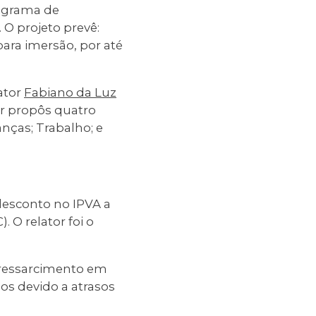
rograma de
 O projeto prevê:
para imersão, por até
ator
Fabiano da Luz
er propôs quatro
nças; Trabalho; e
esconto no IPVA a
 O relator foi o
 ressarcimento em
os devido a atrasos