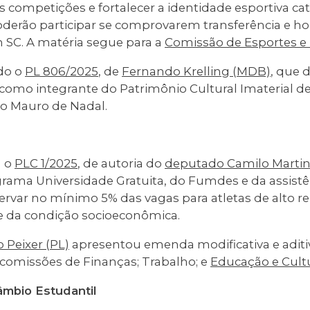
s competições e fortalecer a identidade esportiva cat
oderão participar se comprovarem transferência e 
 SC. A matéria segue para a
Comissão de Esportes e 
do o
PL 806/2025
, de
Fernando Krelling (MDB)
, que d
como integrante do Patrimônio Cultural Imaterial de
do Mauro de Nadal.
u o
PLC 1/2025
, de autoria do
deputado Camilo Marti
grama Universidade Gratuita, do Fumdes e da assistên
servar no mínimo 5% das vagas para atletas de alto 
da condição socioeconômica.
 Peixer (PL)
apresentou emenda modificativa e aditiv
 comissões de Finanças; Trabalho; e
Educação e Cult
âmbio Estudantil