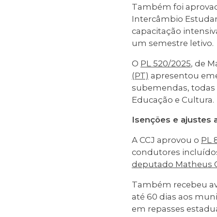
Também foi aprova
Intercâmbio Estudant
capacitação intensiv
um semestre letivo.
O
PL 520/2025
, de M
(PT)
apresentou emend
subemendas, todas a
Educação e Cultura.
Isenções e ajustes 
A CCJ aprovou o
PL 
condutores incluídos
deputado Matheus 
Também recebeu av
até 60 dias aos mun
em repasses estaduai