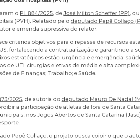
ação dos Hospitais (PVH)
varam o
PL 884/2025
, de
José Milton Scheffer (PP)
, q
itais (PVH). Relatado pelo
deputado Pepê Collaço (
utor e emenda supressiva do relator.
e critérios objetivos para o repasse de recursos es
S, fortalecendo a contratualização e garantindo a s
 eixos estratégicos estão: urgência e emergência; saú
tos de UTI; cirurgias eletivas de média e alta comple
ões de Finanças; Trabalho; e Saúde.
873/2025
, de autoria do
deputado Mauro De Nadal (
roibir a participação de atletas de fora de Santa Cat
nicipais, nos Jogos Abertos de Santa Catarina (Jas
esporte.
ado Pepê Collaço, o projeto busca coibir o que o au