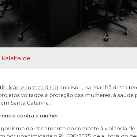
 Kalabaide
tuição e Justiça (CCJ)
analisou, na manhã desta terç
rojetos voltados à proteção das mulheres, à saúde p
 em Santa Catarina.
lência contra a mulher
gonismo do Parlamento no combate à violência de 
am por unanimidade o
PL 696/2025
, de autoria do
de