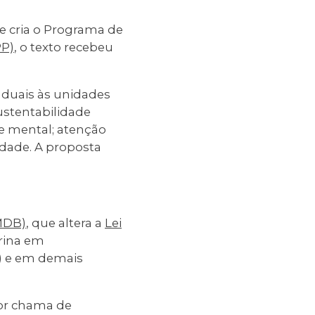
ue cria o Programa de
PP)
, o texto recebeu
taduais às unidades
ustentabilidade
de mental; atenção
xidade. A proposta
MDB)
, que altera a
Lei
arina em
c) e em demais
tor chama de