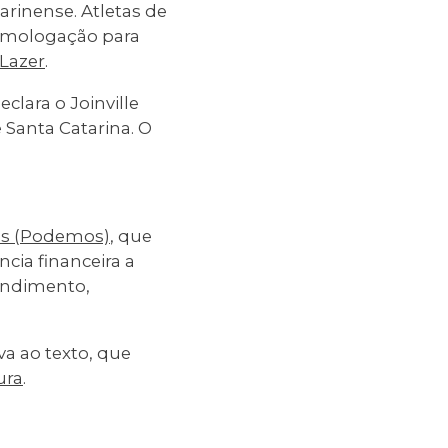
arinense. Atletas de
homologação para
Lazer
.
eclara o Joinville
 Santa Catarina. O
ns (Podemos)
, que
cia financeira a
rendimento,
a ao texto, que
ura
.