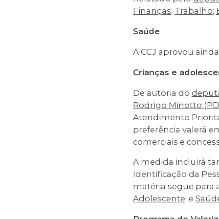
Finanças
;
Trabalho
;
Saúde
A CCJ aprovou ainda
Crianças e adolesc
De autoria do
deput
Rodrigo Minotto (P
Atendimento Prioritá
preferência valerá e
comerciais e concess
A medida incluirá t
Identificação da Pes
matéria segue para 
Adolescente
; e
Saúd