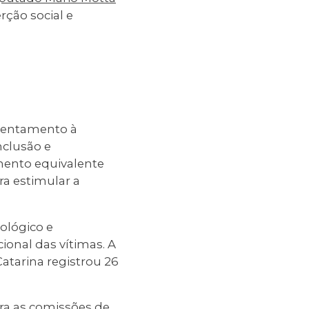
rção social e
frentamento à
nclusão e
mento equivalente
ra estimular a
ológico e
ional das vítimas. A
atarina registrou 26
ra as
comissões de