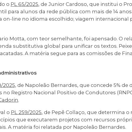
do o
PL 65/2025
, de Junior Cardoso, que institui o P
il para alunos da rede pública com mais de 14 anos.
a on-line no idioma escolhido; viagem internacional 
ario Motta, com teor semelhante, foi apensado. O rel
a substitutiva global para unificar os textos. Peix
catadas. A matéria segue para as comissões de Fina
administrativos
8/2025,
de Napoleão Bernardes, que concede 5% de d
 no Registro Nacional Positivo de Condutores (RNPC).
Cadorin
.
al o
PL 259/2025
, de Pepê Collaço, que determina o
icípios que executarem projetos com recursos própri
s. A matéria foi relatada por Napoleão Bernardes.