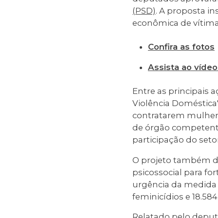
(PSD)
. A proposta in
econômica de vítima
Confira as fotos
Assista ao vídeo
Entre as principais 
Violência Doméstica
contratarem mulher
de órgão competente.
participação do seto
O projeto também d
psicossocial para fo
urgência da medida é
feminicídios e 18.58
Relatado pelo
deput