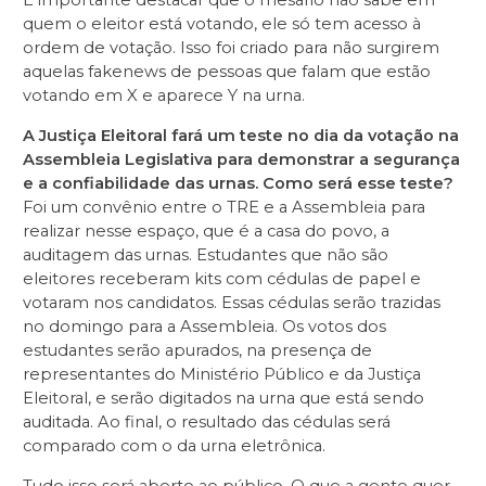
É importante destacar que o mesário não sabe em
quem o eleitor está votando, ele só tem acesso à
ordem de votação. Isso foi criado para não surgirem
aquelas fakenews de pessoas que falam que estão
votando em X e aparece Y na urna.
A Justiça Eleitoral fará um teste no dia da votação na
Assembleia Legislativa para demonstrar a segurança
e a confiabilidade das urnas. Como será esse teste?
Foi um convênio entre o TRE e a Assembleia para
realizar nesse espaço, que é a casa do povo, a
auditagem das urnas. Estudantes que não são
eleitores receberam kits com cédulas de papel e
votaram nos candidatos. Essas cédulas serão trazidas
no domingo para a Assembleia. Os votos dos
estudantes serão apurados, na presença de
representantes do Ministério Público e da Justiça
Eleitoral, e serão digitados na urna que está sendo
auditada. Ao final, o resultado das cédulas será
comparado com o da urna eletrônica.
Tudo isso será aberto ao público. O que a gente quer