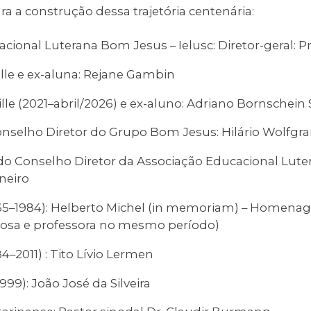
a a construção dessa trajetória centenária:
ional Luterana Bom Jesus – Ielusc: Diretor-geral: Pro
ille e ex-aluna: Rejane Gambin
ille (2021–abril/2026) e ex-aluno: Adriano Bornschein 
onselho Diretor do Grupo Bom Jesus: Hilário Wolfg
do Conselho Diretor da Associação Educacional Lut
neiro
1965–1984): Helberto Michel (in memoriam) – Homena
posa e professora no mesmo período)
84–2011) : Tito Lívio Lermen
999): João José da Silveira