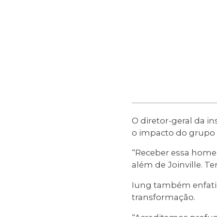
O diretor-geral da i
o impacto do grupo 
“Receber essa homen
além de Joinville. T
Iung também enfatiz
transformação.