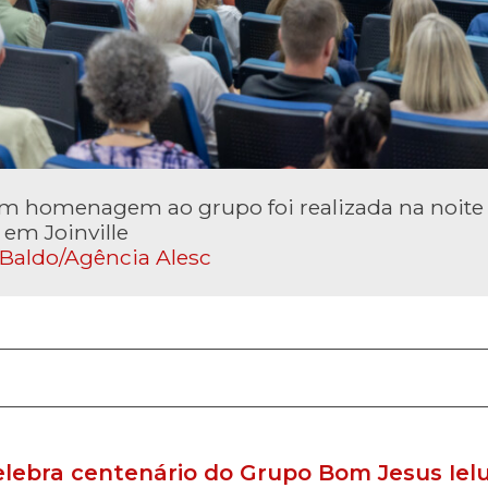
em homenagem ao grupo foi realizada na noite
, em Joinville
 Baldo/Agência Alesc
elebra centenário do Grupo Bom Jesus Iel