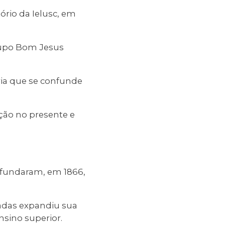
ório da Ielusc, em
rupo Bom Jesus
ria que se confunde
ção no presente e
 fundaram, em 1866,
cadas expandiu sua
nsino superior.