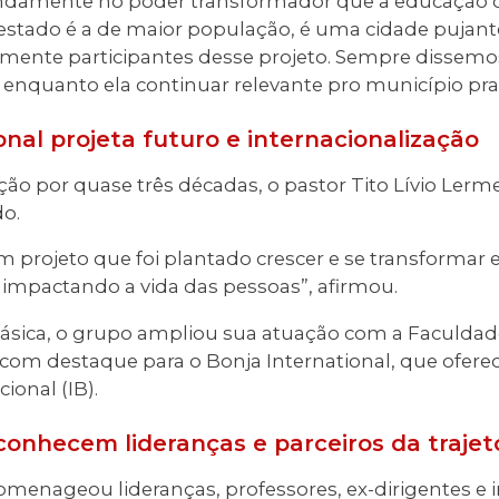
damente no poder transformador que a educação ofer
stado é a de maior população, é uma cidade pujant
mente participantes desse projeto. Sempre dissemo
ir enquanto ela continuar relevante pro município pra
nal projeta futuro e internacionalização
uição por quase três décadas, o pastor Tito Lívio Ler
o.
m projeto que foi plantado crescer e se transformar
 impactando a vida das pessoas”, afirmou.
sica, o grupo ampliou sua atuação com a Faculdade
 com destaque para o Bonja International, que ofere
ional (IB).
nhecem lideranças e parceiros da trajetó
enageou lideranças, professores, ex-dirigentes e in