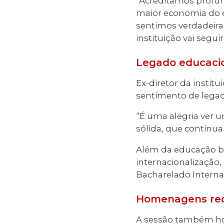
“Acreditamos profun
maior economia do e
sentimos verdadeira
instituição vai segu
Legado educacio
Ex-diretor da instit
sentimento de legad
“É uma alegria ver u
sólida, que continua
Além da educação bá
internacionalização,
Bacharelado Internac
Homenagens reco
A sessão também hom