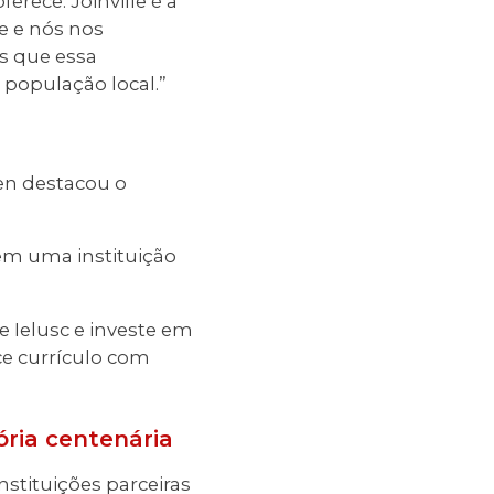
ece. Joinville é a
e e nós nos
s que essa
 população local.”
men destacou o
 em uma instituição
 Ielusc e investe em
ce currículo com
ria centenária
stituições parceiras