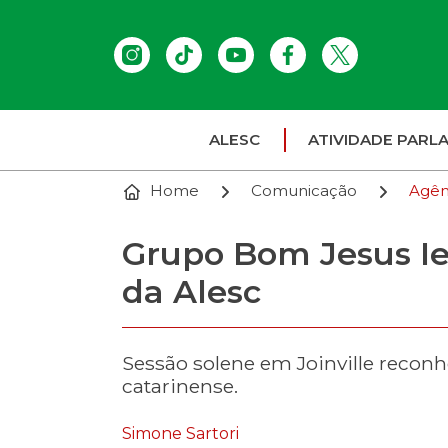
ALESC
ATIVIDADE PARL
Home
Comunicação
Agên
Grupo Bom Jesus I
da Alesc
Sessão solene em Joinville reconh
catarinense.
Simone Sartori