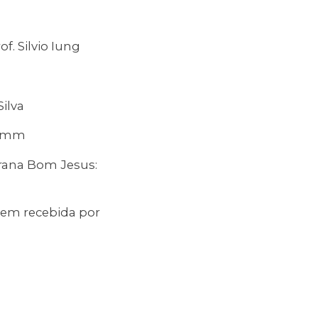
f. Silvio Iung
Silva
ramm
erana Bom Jesus:
gem recebida por