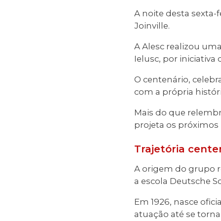
A noite desta sexta-
Joinville.
A Alesc realizou u
Ielusc, por iniciati
O centenário, celeb
com a própria histór
Mais do que relembr
projeta os próximos 
Trajetória cent
A origem do grupo r
a escola Deutsche Sc
Em 1926, nasce ofic
atuação até se torna