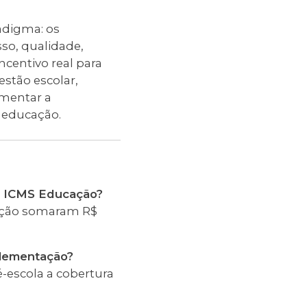
adigma: os
so, qualidade,
centivo real para
estão escolar,
umentar a
à educação.
do ICMS Educação?
cação somaram R$
plementação?
é-escola a cobertura