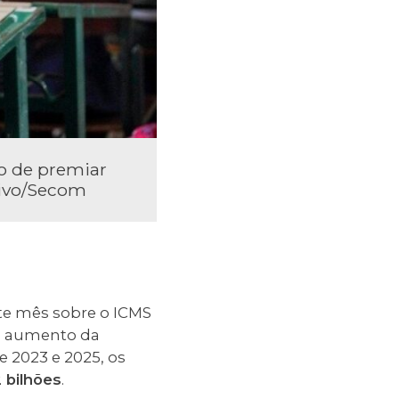
o de premiar
ivo/Secom
ste mês sobre o ICMS
 o aumento da
 2023 e 2025, os
 bilhões
.