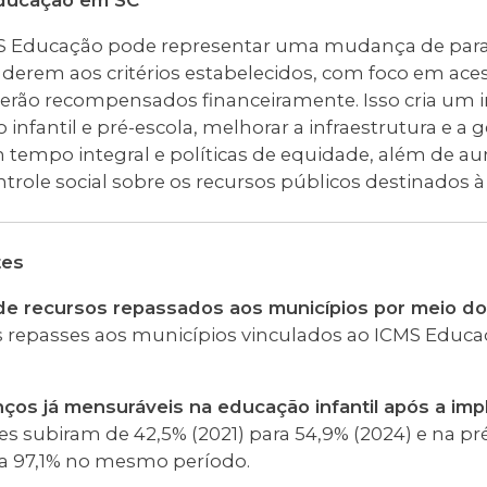
Educação em SC
CMS Educação pode representar uma mudança de par
derem aos critérios estabelecidos, com foco em aces
erão recompensados financeiramente. Isso cria um in
infantil e pré-escola, melhorar a infraestrutura e a g
tempo integral e políticas de equidade, além de a
ntrole social sobre os recursos públicos destinados 
tes
al de recursos repassados aos municípios por meio 
os repasses aos municípios vinculados ao ICMS Edu
nços já mensuráveis na educação infantil após a im
s subiram de 42,5% (2021) para 54,9% (2024) e na pr
a 97,1% no mesmo período.