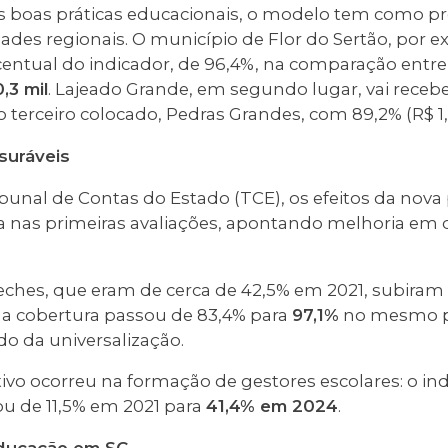
s boas práticas educacionais, o modelo tem como pr
dades regionais. O município de Flor do Sertão, por 
ntual do indicador, de 96,4%, na comparação entre 
,3 mil
. Lajeado Grande, em segundo lugar, vai receb
do terceiro colocado, Pedras Grandes, com 89,2% (R$ 1,
suráveis
bunal de Contas do Estado (TCE), os efeitos da nova
a nas primeiras avaliações, apontando melhoria em d
eches, que eram de cerca de 42,5% em 2021, subiram
, a cobertura passou de 83,4% para
97,1%
no mesmo p
o da universalização.
ativo ocorreu na formação de gestores escolares: o in
u de 11,5% em 2021 para
41,4% em 2024
.