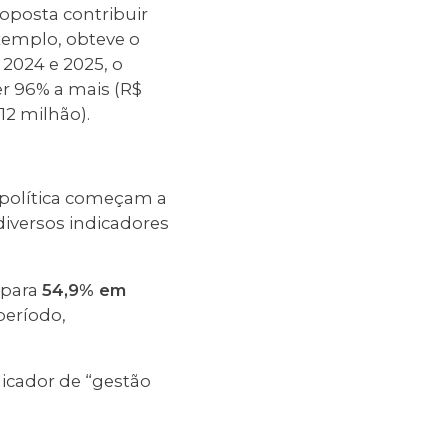
oposta contribuir
exemplo, obteve o
2024 e 2025, o
er 96% a mais (R$
12 milhão).
 política começam a
iversos indicadores
 para
54,9% em
eríodo,
dicador de “gestão