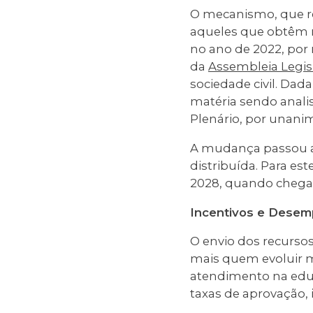
O mecanismo, que re
aqueles que obtêm m
no ano de 2022, por 
da
Assembleia Legisl
sociedade civil. Dada
matéria sendo anal
Plenário, por unani
A mudança passou a 
distribuída. Para es
2028, quando chegar
Incentivos e Desem
O envio dos recurso
mais quem evoluir m
atendimento na educ
taxas de aprovação, 