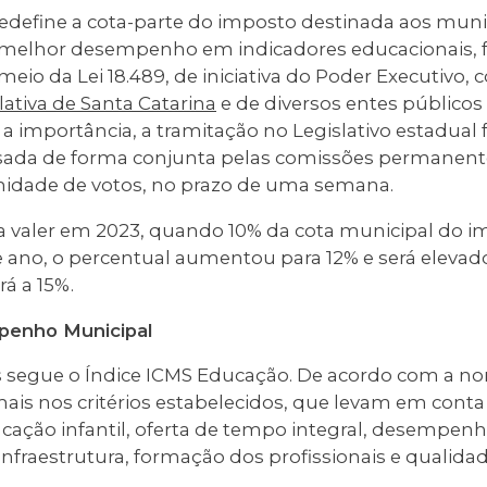
define a cota-parte do imposto destinada aos muni
elhor desempenho em indicadores educacionais, foi
meio da Lei 18.489, de iniciativa do Poder Executivo, 
ativa de Santa Catarina
e de diversos entes públicos
 a importância, a tramitação no Legislativo estadual 
isada de forma conjunta pelas comissões permanen
midade de votos, no prazo de uma semana.
valer em 2023, quando 10% da cota municipal do im
te ano, o percentual aumentou para 12% e será eleva
á a 15%.
penho Municipal
s segue o Índice ICMS Educação. De acordo com a no
ais nos critérios estabelecidos, que levam em con
ação infantil, oferta de tempo integral, desempenh
infraestrutura, formação dos profissionais e qualidad