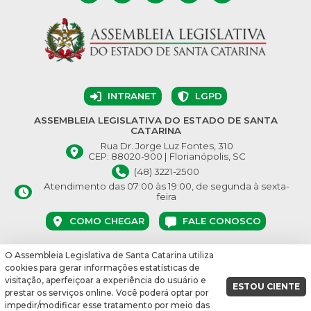
INTRANET
LGPD
ASSEMBLEIA LEGISLATIVA DO ESTADO DE SANTA
CATARINA
Rua Dr. Jorge Luz Fontes, 310
CEP: 88020-900 | Florianópolis, SC
(48) 3221-2500
Atendimento das 07:00 às 19:00, de segunda à sexta-
feira
COMO CHEGAR
FALE CONOSCO
O Assembleia Legislativa de Santa Catarina utiliza
© Assembleia Legislativa do Estado de Santa Catarina 2026.
cookies para gerar informações estatísticas de
Desenvolvido por:
visitação, aperfeiçoar a experiência do usuário e
ESTOU CIENTE
prestar os serviços online. Você poderá optar por
vbuild 17609
impedir/modificar esse tratamento por meio das