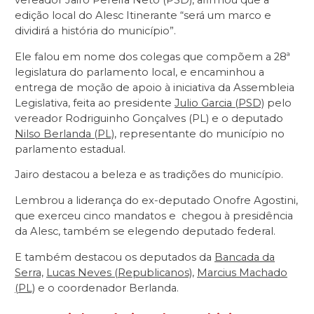
vereador Jairo Pereira Neto (PSD), afirmou que a
edição local do Alesc Itinerante “será um marco e
dividirá a história do município”.
Ele falou em nome dos colegas que compõem a 28ª
legislatura do parlamento local, e encaminhou a
entrega de moção de apoio à iniciativa da Assembleia
Legislativa, feita ao presidente
Julio Garcia (PSD)
pelo
vereador Rodriguinho Gonçalves (PL) e o deputado
Nilso Berlanda (PL)
, representante do município no
parlamento estadual.
Jairo destacou a beleza e as tradições do município.
Lembrou a liderança do ex-deputado Onofre Agostini,
que exerceu cinco mandatos e chegou à presidência
da Alesc, também se elegendo deputado federal.
E também destacou os deputados da
Bancada da
Serra,
Lucas Neves (Republicanos)
,
Marcius Machado
(PL)
e o coordenador Berlanda.