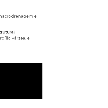
a macrodrenagem e
trutura?
gílio Várzea, e