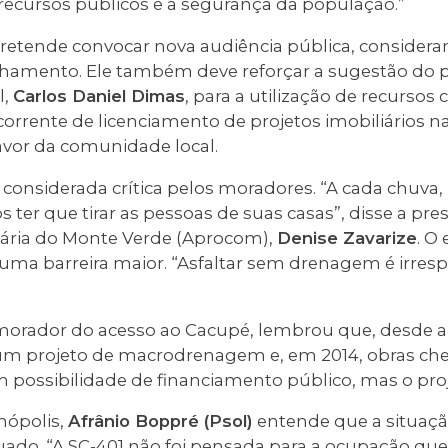
 recursos públicos e a segurança da população.”
etende convocar nova audiência pública, considera
hamento. Ele também deve reforçar a sugestão do p
l,
Carlos Daniel Dimas
, para a utilização de recursos
orrente de licenciamento de projetos imobiliários na
avor da comunidade local.
considerada crítica pelos moradores. “A cada chuva
er que tirar as pessoas de suas casas”, disse a pre
ária do Monte Verde (Aprocom),
Denise Zavarize
. O
 uma barreira maior. “Asfaltar sem drenagem é irresp
 morador do acesso ao Cacupé, lembrou que, desde a
um projeto de macrodrenagem e, em 2014, obras ch
om possibilidade de financiamento público, mas o proj
nópolis,
Afrânio Boppré (Psol)
entende que a situação 
do. “A SC-401 não foi pensada para a ocupação que 