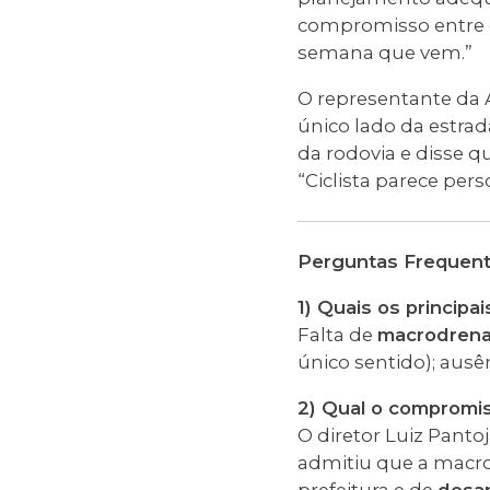
compromisso entre o
semana que vem.”
O representante da 
único lado da estrad
da rodovia e disse 
“Ciclista parece per
Perguntas Frequen
1) Quais os princip
Falta de
macrodren
único sentido); ausên
2) Qual o compromis
O diretor Luiz Pan
admitiu que a macr
prefeitura e de
desa