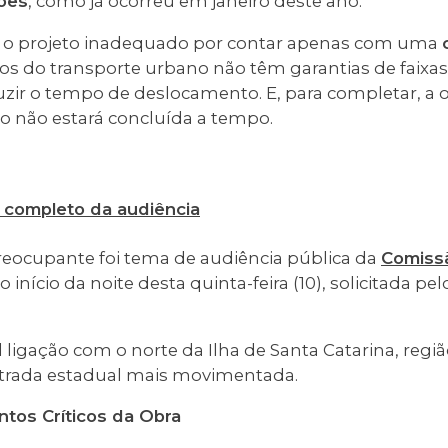
ões
, como já ocorreu em janeiro deste ano.
m o projeto inadequado por contar apenas com uma
ios do transporte urbano não têm garantias de faixas
uzir o tempo de deslocamento. E, para completar, a
o não estará concluída a tempo.
o completo da audiência
eocupante foi tema de audiência pública da
Comiss
no início da noite desta quinta-feira (10), solicitada pe
al ligação com o norte da Ilha de Santa Catarina, re
strada estadual mais movimentada.
tos Críticos da Obra