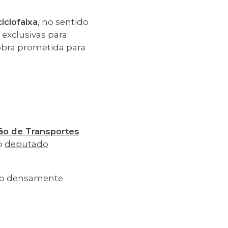
ciclofaixa
, no sentido
 exclusivas para
 obra prometida para
ão de Transportes
lo
deputado
gião densamente