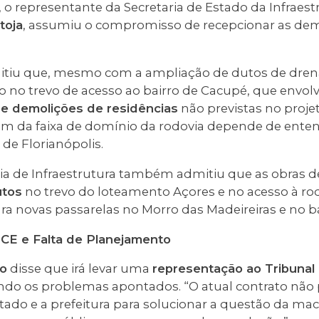
, o representante da Secretaria de Estado da Infraestr
toja
, assumiu o compromisso de recepcionar as de
mitiu que, mesmo com a ampliação de dutos de dren
mo no trevo de acesso ao bairro de Cacupé, que envo
e demolições de residências
não previstas no projet
 da faixa de domínio da rodovia depende de enten
 de Florianópolis.
aria de Infraestrutura também admitiu que as obras 
utos
no trevo do loteamento Açores e no acesso à rodo
ra novas passarelas no Morro das Madeireiras e no ba
CE e Falta de Planejamento
to
disse que irá levar uma
representação ao Tribunal
ando os problemas apontados. “O atual contrato não
tado e a prefeitura para solucionar a questão da ma