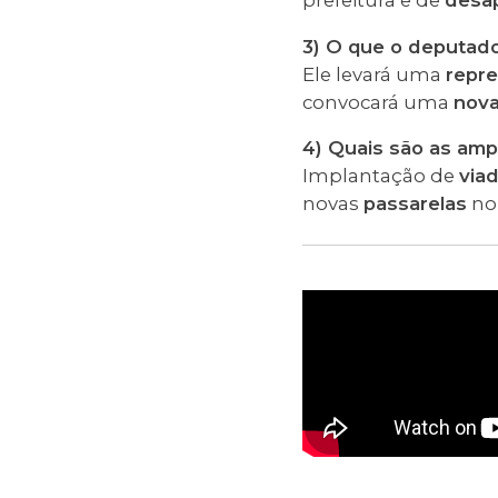
3) O que o deputado
Ele levará uma
repr
convocará uma
nova
4) Quais são as ampl
Implantação de
via
novas
passarelas
no 