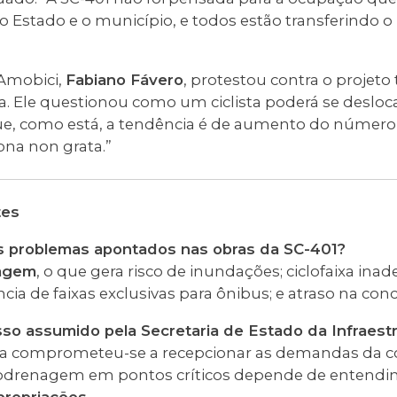
 Estado e o município, e todos estão transferindo o
Amobici,
Fabiano Fávero
, protestou contra o projeto
a. Ele questionou como um ciclista poderá se desloca
que, como está, a tendência é de aumento do número 
sona non grata.”
tes
ais problemas apontados nas obras da SC-401?
agem
, o que gera risco de inundações; ciclofaixa i
cia de faixas exclusivas para ônibus; e atraso na con
so assumido pela Secretaria de Estado da Infraestr
toja comprometeu-se a recepcionar as demandas da
odrenagem em pontos críticos depende de entend
propriações
.