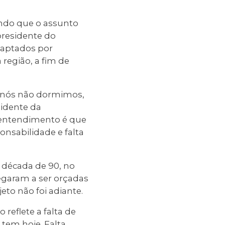
ndo que o assunto
residente do
 captados por
 região, a fim de
, nós não dormimos,
sidente da
 entendimento é que
onsabilidade e falta
 década de 90, no
egaram a ser orçadas
eto não foi adiante.
reflete a falta de
tem hoje. Falta