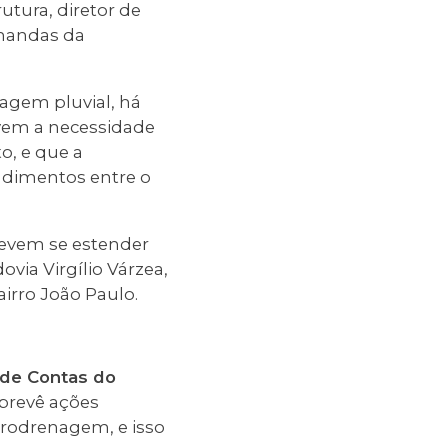
utura, diretor de
mandas da
agem pluvial, há
lvem a necessidade
o, e que a
dimentos entre o
devem se estender
via Virgílio Várzea,
irro João Paulo.
 de Contas do
 prevê ações
crodrenagem, e isso