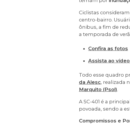
temam por
inundaç
Ciclistas considera
centro-bairro. Usuár
ônibus, a fim de red
a temporada de verã
Confira as fotos
Assista ao víde
Todo esse quadro pr
da Alesc
, realizada 
Marquito (Psol)
.
A SC-401 é a princip
povoada, sendo a e
Compromissos e Pon