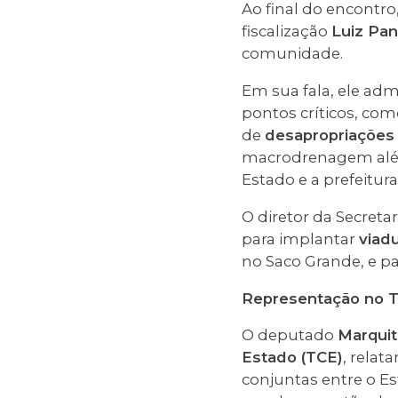
Ao final do encontro
fiscalização
Luiz Pan
comunidade.
Em sua fala, ele ad
pontos críticos, co
de
desapropriações 
macrodrenagem além
Estado e a prefeitura
O diretor da Secret
para implantar
viad
no Saco Grande, e pa
Representação no T
O deputado
Marqui
Estado (TCE)
, relat
conjuntas entre o Es