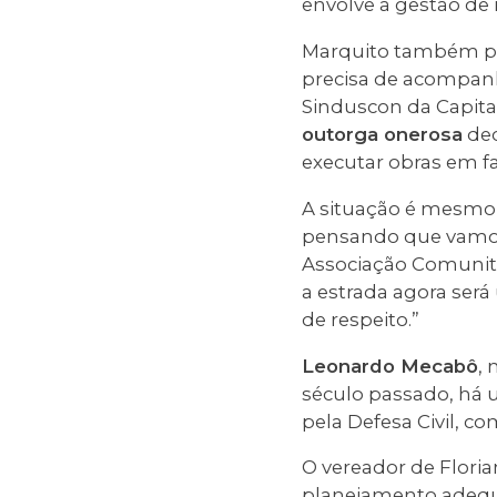
envolve a gestão de
Marquito também pr
precisa de acompan
Sinduscon da Capita
outorga onerosa
dec
executar obras em f
A situação é mesmo 
pensando que vamos t
Associação Comunit
a estrada agora será
de respeito.”
Leonardo Mecabô
,
século passado, há 
pela Defesa Civil, c
O vereador de Floria
planejamento adequa