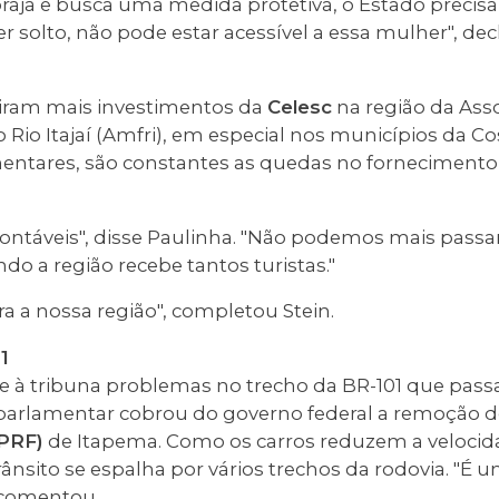
raja e busca uma medida protetiva, o Estado precisa 
 solto, não pode estar acessível a essa mulher", dec
ram mais investimentos da
Celesc
na região da Ass
 Rio Itajaí (Amfri), em especial nos municípios da C
ntares, são constantes as quedas no fornecimento
contáveis", disse Paulinha. "Não podemos mais passar
o a região recebe tantos turistas."
a a nossa região", completou Stein.
1
à tribuna problemas no trecho da BR-101 que passa
parlamentar cobrou do governo federal a remoção 
(PRF)
de Itapema. Como os carros reduzem a velocid
trânsito se espalha por vários trechos da rodovia. "É 
, comentou.