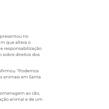
 apresentou no
m que altera o
de responsabilização
o sobre direitos dos
 afirmou. "Podemos
os animais em Santa
 homenagem ao cão,
ação animal e de um