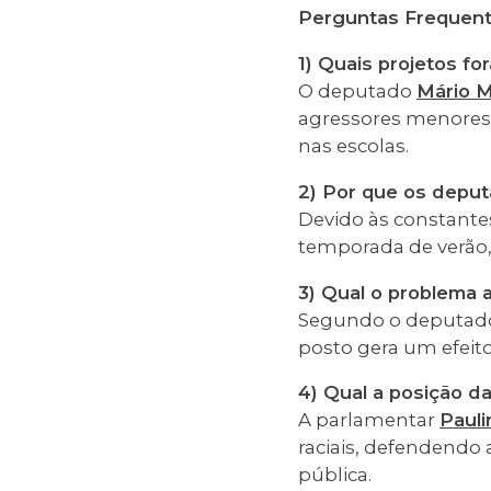
Perguntas Frequen
1) Quais projetos f
O deputado
Mário M
agressores menores 
nas escolas.
2) Por que os depu
Devido às constante
temporada de verão, 
3) Qual o problema
Segundo o deputado 
posto gera um efeito
4) Qual a posição d
A parlamentar
Pauli
raciais, defendend
pública.