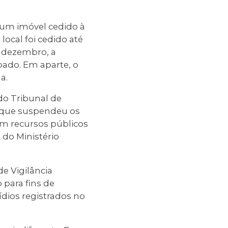
r um imóvel cedido à
local foi cedido até
 dezembro, a
oado. Em aparte, o
a.
o Tribunal de
 que suspendeu os
bem recursos públicos
do Ministério
e Vigilância
 para fins de
ídios registrados no