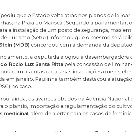
pediu que o Estado volte atrás nos planos de leiloa
has, na Praia do Mariscal. Segundo a parlamentar, o 
ara a instalação de um posto de segurança, mas em
o de Turismo (Setur) informou que o mesmo será leil
Stein (MDB)
concordou com a demanda da deputad
nciamento, a deputada elogiou a desembargadora d
 do Rocio Luz Santa Ritta
pela concessão de liminar
cabou com as cotas raciais nas instituições que rece
da em janeiro. Paulinha também destacou a atuação 
PSC) no caso.
rou, ainda, os avanços obtidos na Agência Nacional d
ara o plantio, importação e regulamentação do cultivo
s medicinal
, além de alertar para os casos de feminic