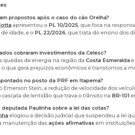
tes
oram propostos após o caso do cão Orelha?
otta
apresentou o
PL 10/2025
, que foca na respons
de idade, e o
PL 22/2026
, que trata do ensino dos d
tados cobraram investimentos da Celesc?
s quedas de energia na região da
Costa Esmeralda
e
o que gera prejuízos econômicos e transtornos a mor
 apontado no posto da PRF em Itapema?
Emerson Stein, a redução de velocidade dos veícul
 cascata de lentidão que trava o trânsito na
BR-101
em
a deputada Paulinha sobre a lei das cotas?
nha
elogiou a decisão judicial que suspendeu a lei qu
o a manutenção das
ações afirmativas
em instituiçõe