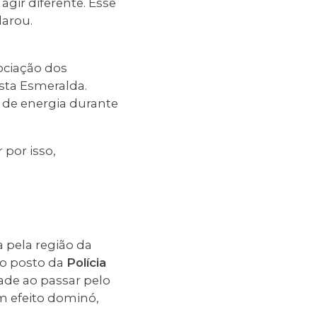
agir diferente. Esse
larou.
ociação dos
osta Esmeralda.
 de energia durante
 por isso,
 pela região da
do posto da
Polícia
ade ao passar pelo
um efeito dominó,