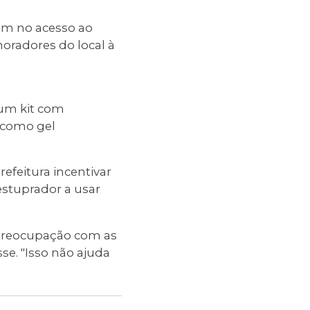
am no acesso ao
moradores do local à
r um kit com
 como gel
refeitura incentivar
estuprador a usar
preocupação com as
sse. "Isso não ajuda