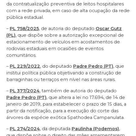
da contratualização preventiva de leitos hospitalares
com a rede privada, em caso de alta ocupação da rede
pública estadual.
–
PL 758/2025
, de autoria do deputado
Oscar Gutz
(PL)
, que dispõe sobre a autorização excepcional de
estacionamento de veículos em acostamentos de
rodovias estaduais em ocasiões de eventos
comunitários.
–
PL 229/2022
, do deputado
Padre Pedro (PT)
, que
institui política pública objetivando a construção de
barraginhas ou terraços em nível nas áreas rurais.
–
PL 377/2024
, também de autoria do deputado
Padre Pedro (PT)
, que altera a lei no 17.694, de 14 de
janeiro de 2019, para estabelecer o prazo de 15 dias, a
partir da notificação, para a execução do corte das
árvores da espécie exótica Spathodea Campanulata.
–
PL 274/2024
, da deputada
Paulinha (Podemos)
,
que dispõe sobre o direito das mães amamentarem