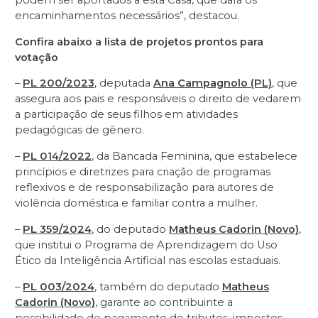
podem ser aportados a esta Casa, que dará os
encaminhamentos necessários”, destacou.
Confira abaixo a lista de projetos prontos para
votação
–
PL 200/2023
, deputada
Ana Campagnolo (PL)
, que
assegura aos pais e responsáveis o direito de vedarem
a participação de seus filhos em atividades
pedagógicas de gênero.
–
PL 014/2022
, da Bancada Feminina, que estabelece
princípios e diretrizes para criação de programas
reflexivos e de responsabilização para autores de
violência doméstica e familiar contra a mulher.
–
PL 359/2024
, do deputado
Matheus Cadorin (Novo)
,
que institui o Programa de Aprendizagem do Uso
Ético da Inteligência Artificial nas escolas estaduais.
–
PL 003/2024
, também do deputado
Matheus
Cadorin (Novo)
, garante ao contribuinte a
possibilidade de pagamento de tributos, impostos,