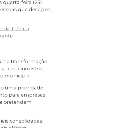
quarta-feira (25)
 pessoas que desejam
ia, Ciência,
erante
.
r uma transformação
spaço à indústria,
no município.
do uma prioridade
tanto para empresas
que pretendem
iais consolidadas,