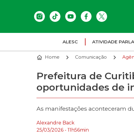
ALESC
ATIVIDADE PARL
Home
Comunicação
Agên
Prefeitura de Curit
oportunidades de i
As manifestações aconteceram dur
Alexandre Back
25/03/2026 - 11h56min