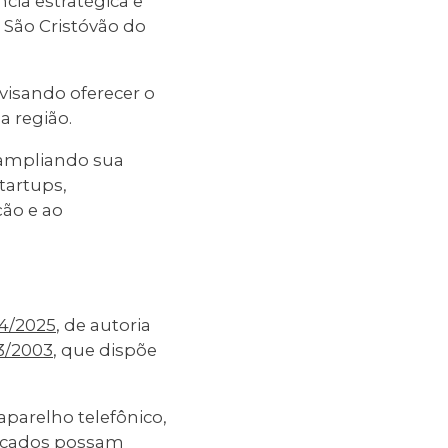
cia estratégica e
 São Cristóvão do
visando oferecer o
 região.
 ampliando sua
tartups,
ão e ao
4/2025
, de autoria
73/2003
, que dispõe
aparelho telefônico,
udicados possam