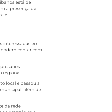
ibanos está de
com a presença de
ca e
as interessadas em
no podem contar com
presários
 regional.
to local e passou a
municipal, além de
te da rede