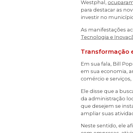
Westphal,
ocuparam 
para destacar as no
investir no município
As manifestações a
Tecnologia e Inovaç
Transformação e
Em sua fala, Bill P
em sua economia, an
comércio e serviços
Ele disse que a bus
da administração loc
que desejem se inst
ampliar suas ativida
Neste sentido, ele a