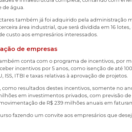
ades e infraestrutura completa, contando com energ
 de água.
ctares também já foi adquirido pela administração m
rceira área industrial, que será dividida em 16 lotes
de custo aos empresários interessados.
ração de empresas
 também conta com o programa de incentivos, por m
ber incentivos por 5 anos, como isenção de até 100
ISS, ITBI e taxas relativas à aprovação de projetos.
como resultados destes incentivos, somente no an
milhões em investimentos privados, com previsão de
 movimentação de R$ 239 milhões anuais em fatura
scurso fazendo um convite aos empresários que desej