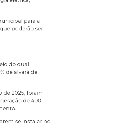
ia elétrica,
unicipal para a
, que poderão ser
eio do qual
% de alvará de
o de 2025, foram
 geração de 400
mento.
arem se instalar no