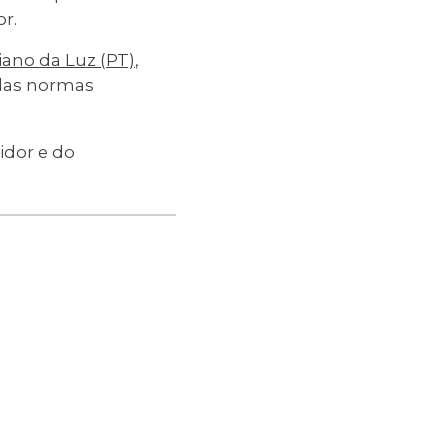
r.
iano da Luz (PT)
,
 das normas
idor e do