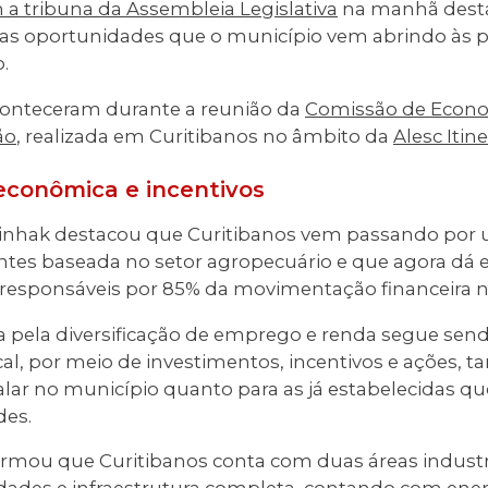
a tribuna da Assembleia Legislativa
na manhã desta 
vas oportunidades que o município vem abrindo às
.
conteceram durante a reunião da
Comissão de Econom
ão
, realizada em Curitibanos no âmbito da
Alesc Itin
conômica e incentivos
opinhak destacou que Curitibanos vem passando po
tes baseada no setor agropecuário e que agora dá e
, responsáveis por 85% da movimentação financeira 
ca pela diversificação de emprego e renda segue sen
al, por meio de investimentos, incentivos e ações, 
alar no município quanto para as já estabelecidas 
des.
firmou que Curitibanos conta com duas áreas industr