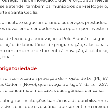
ros regionais de inovação, o que reforçou sua relevân
se a atender também os municípios de Frei Rogério,
rte e Santa Cecília.
o instituto segue ampliando os serviços prestados, 
aos novos empreendedores que optam por investir na
al de tecnologia e inovação, o Polo Araucária segue
liação de laboratórios de programação, salas para s
mo um ambiente de fomento à inovação, à colaboraç
ional.”
brigatoriedade
ião, aconteceu a aprovação do Projeto de Lei (PL)
67
s Cadorin (Novo)
, que revoga o artigo 7º da Lei
12.5
 ao consumidor nos caixas das agências bancárias.
obriga as instituições bancárias a disponibilizarem 
 visível, para que os usuários que se sentirem prej