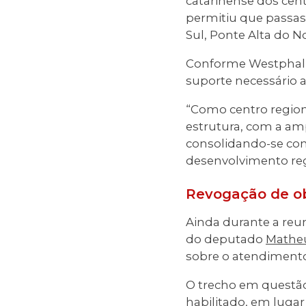
catarinense dos cent
permitiu que passas
Sul, Ponte Alta do No
Conforme Westphal, 
suporte necessário 
“Como centro region
estrutura, com a amp
consolidando-se co
desenvolvimento reg
Revogação de o
Ainda durante a reun
do deputado
Matheu
sobre o atendimento
O trecho em questão 
habilitado, em lugar