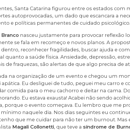
ntes, Santa Catarina figurou entre os estados com 
rtes autoprovocadas, um dado que escancara a nec
nto e políticas permanentes de cuidado psicológico
 Branco
nasceu justamente para provocar reflexão lo
ente se fala em recomeço e novos planos. A propost
a dentro, reconhecer fragilidades, buscar ajuda e c
al quanto a saúde física. Ansiedade, depressão, estre
is de fraquezas, são alertas de que algo precisa de a
ada na organização de um evento e chegou um m
 apática. Eu desliguei de tudo, peguei meu carro e 
dar comida para o meu cachorro e deitar na cama. Do
horando. Eu estava exausta! Acabei não sendo acolhida
ia, porque o evento começava. Eu lembro que me pr
 o mínimo naquele dia. Nos dias seguintes eu contin
tenho que me cuidar para não ter um burnout. Mas e
alista
Magali Collonetti
, que teve a
síndrome de Burn