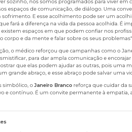
ver sozinho, nós somos programados para viver em 
ssos espaços de comunicação, de diálogo. Uma conve
 sofrimento. E esse acolhimento pode ser um acol
ue fará a diferença na vida da pessoa acolhida. É i
existem espaços em que podem confiar nos profiss
o corpo e da mente e falar sobre os seus problemas"
ação, o médico reforçou que campanhas como o Jane
smistificar, para dar ampla comunicação e encorajar
strar que elas podem ajudar as outras, pois uma m
m grande abraço, e esse abraço pode salvar uma vida
 simbólico, o
Janeiro Branco
reforça que cuidar da
o e contínuo. É um convite permanente à empatia, a
tes