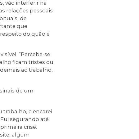
 vão interferir na
nas relações pessoais.
bituais, de
ortante que
respeito do quão é
isível. “Percebe-se
lho ficam tristes ou
 demais ao trabalho,
 sinais de um
 trabalho, e encarei
 Fui segurando até
rimeira crise.
site, algum