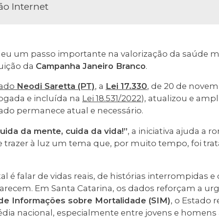
ão Internet
eu um passo importante na valorização da saúde me
tuição da
Campanha Janeiro Branco
.
tado
Neodi Saretta (PT)
, a
Lei 17.330
, de 20 de novem
ogada e incluída na
Lei 18.531/2022
), atualizou e ampl
ado permanece atual e necessário.
ida da mente, cuida da vida!”
, a iniciativa ajuda a 
e trazer à luz um tema que, por muito tempo, foi tr
l é falar de vidas reais, de histórias interrompidas 
arecem. Em Santa Catarina, os dados reforçam a urg
de Informações sobre Mortalidade (SIM)
, o Estado r
édia nacional, especialmente entre jovens e homens 