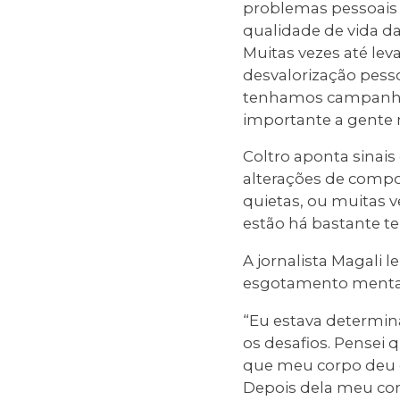
problemas pessoais s
qualidade de vida da 
Muitas vezes até lev
desvalorização pesso
tenhamos campanhas 
importante a gente n
Coltro aponta sinai
alterações de compor
quietas, ou muitas v
estão há bastante t
A jornalista Magali 
esgotamento mental
“Eu estava determina
os desafios. Pensei 
que meu corpo deu os
Depois dela meu cor