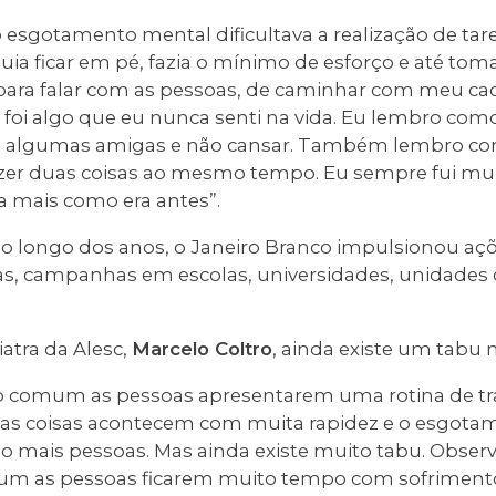
esgotamento mental dificultava a realização de tare
ia ficar em pé, fazia o mínimo de esforço e até tomar
para falar com as pessoas, de caminhar com meu cacho
foi algo que eu nunca senti na vida. Eu lembro como 
om algumas amigas e não cansar. Também lembro 
er duas coisas ao mesmo tempo. Eu sempre fui muit
a mais como era antes”.
ao longo dos anos, o Janeiro Branco impulsionou açõ
ras, campanhas em escolas, universidades, unidades
atra da Alesc,
Marcelo Coltro
, ainda existe um tabu 
o comum as pessoas apresentarem uma rotina de tra
as coisas acontecem com muita rapidez e o esgota
 mais pessoas. Mas ainda existe muito tabu. Observ
omum as pessoas ficarem muito tempo com sofrimen