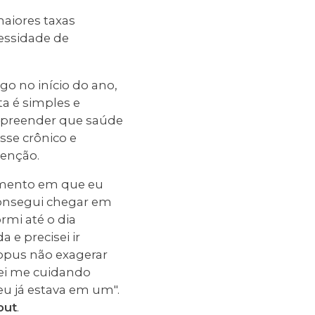
maiores taxas
essidade de
.
go no início do ano,
a é simples e
ompreender que saúde
sse crônico e
tenção.
omento em que eu
consegui chegar em
rmi até o dia
 e precisei ir
opus não exagerar
uei me cuidando
u já estava em um".
out
.