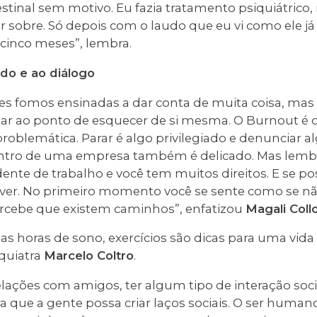
stinal sem motivo. Eu fazia tratamento psiquiátrico
 sobre. Só depois com o laudo que eu vi como ele já
cinco meses”, lembra.
do e ao diálogo
es fomos ensinadas a dar conta de muita coisa, mas 
ar ao ponto de esquecer de si mesma. O Burnout é 
problemática. Parar é algo privilegiado e denunciar 
ro de uma empresa também é delicado. Mas lembr
nte de trabalho e você tem muitos direitos. E se p
viver. No primeiro momento você se sente como se nã
ercebe que existem caminhos”, enfatizou
Magali Coll
as horas de sono, exercícios são dicas para uma vid
quiatra
Marcelo Coltro
.
elações com amigos, ter algum tipo de interação socia
a que a gente possa criar laços sociais. O ser humano