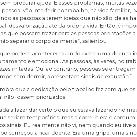
em procurar ajuda. E esses problemas, muitas vezes,
pessoa, vão interferir no trabalho, na vida familiar, 
ando as pessoas a terem ideias que não são ideias ha
al, desvalorização até da própria vida. Então, é imp
que possam trazer para as pessoas orientações a 
ão separar o corpo da mente”, salientou.
s que podem acontecer quando existe uma doença inv
tamento e emocional. As pessoas, às vezes, no traba
ezes irritadas. Ou, ao contrário, pessoas se entregam
empo sem dormir, apresentam sinais de exaustão.”
lembra que a dedicação pelo trabalho fez com que os
 não fossem priorizados.
da a fazer dar certo o que eu estava fazendo no meu
que seriam temporários, mas a correria era o comum.
 sinais. Eu realmente não vi, nem quando eu tive a p
po começou a ficar doente. Era uma gripe, uma sinu