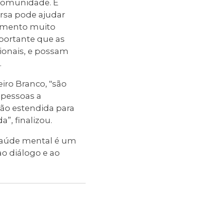
comunidade. E
rsa pode ajudar
himento muito
mportante que as
ionais, e possam
.
iro Branco, "são
 pessoas a
ão estendida para
”, finalizou.
 saúde mental é um
o diálogo e ao