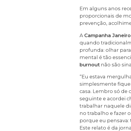
Em alguns anos rece
proporcionais de mo
prevenção, acolhime
A
Campanha Janeiro
quando tradicionalm
profunda: olhar par
mental é tão essenci
burnout
não são sina
“Eu estava mergulh
simplesmente fiquei
casa. Lembro só de 
seguinte e acordei c
trabalhar naquele d
no trabalho e fazer
porque eu pensava: 
Este relato é da jorn