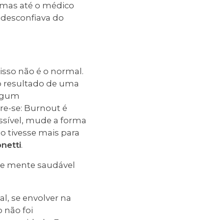
, mas até o médico
 desconfiava do
isso não é o normal.
o resultado de uma
algum
e-se: Burnout é
ossível, mude a forma
o tivesse mais para
onetti
.
a e mente saudável
l, se envolver na
 não foi