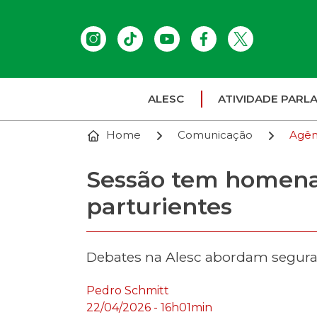
ALESC
ATIVIDADE PARL
Home
Comunicação
Agên
Sessão tem homenag
parturientes
Debates na Alesc abordam seguran
Pedro Schmitt
22/04/2026 - 16h01min