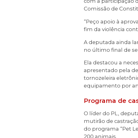
com a participação d
Comissão de Constitu
“Peço apoio à aprova
fim da violência con
A deputada ainda la
no último final de 
Ela destacou a neces
apresentado pela de
tornozeleira eletrô
equipamento por am
Programa de cas
O líder do PL, depu
mutirão de castraçã
do programa “Pet Le
200 animais.