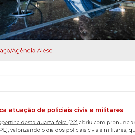
laço/Agência Alesc
 atuação de policiais civis e militares
pertina desta quarta-feira (22)
abriu com pronunci
PL)
, valorizando o dia dos policiais civis e militare