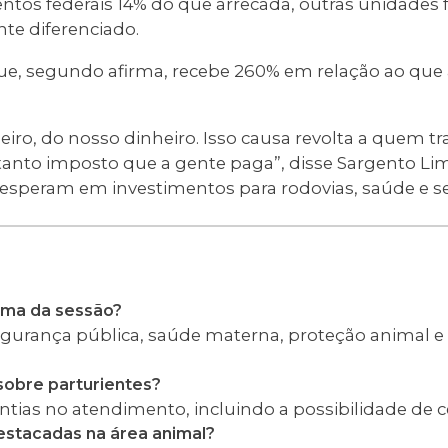
ntos federais 14% do que arrecada, outras unidades 
te diferenciado.
ue, segundo afirma, recebe 260% em relação ao que
iro, do nosso dinheiro. Isso causa revolta a quem tr
tanto imposto que a gente paga”, disse Sargento Lim
 esperam em investimentos para rodovias, saúde e s
tema da sessão?
gurança pública, saúde materna, proteção animal e 
sobre parturientes?
tias no atendimento, incluindo a possibilidade de c
estacadas na área animal?