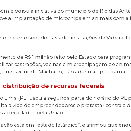
m elogiou a iniciativa do município de Rio das Anta
e a implantação de microchips em animais com a i
s no mesmo sentido das administrações de Videira, F
timento de R$ 1 milhão feito pelo Estado para progr
bilizar castrações, vacinas e microchipagem de animais
ê, que, segundo Machado, não aderiu ao programa.
 distribuição de recursos federais
o Lima (PL)
usou a segunda parte do horário do PL par
ulta a vida de empreendedores e protestar contra a d
s arrecadados pela União.
lação está em “estado letárgico”, e afirmou que enq