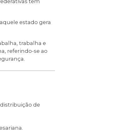
federativas têm
 aquele estado gera
abalha, trabalha e
a, referindo-se ao
egurança.
distribuição de
esariana.