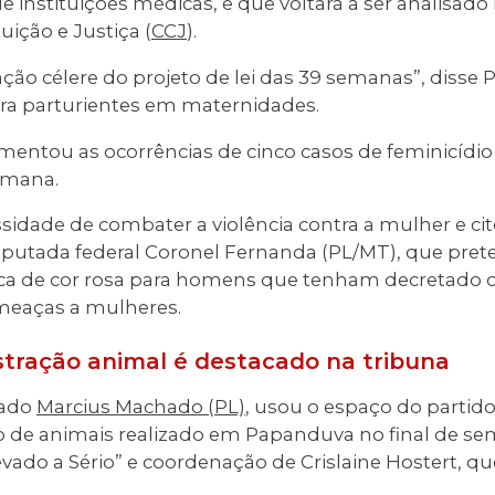
e instituições médicas, e que voltará a ser analisad
ição e Justiça (
CCJ
).
ção célere do projeto de lei das 39 semanas”, disse 
tra parturientes em maternidades.
mentou as ocorrências de cinco casos de feminicídio
semana.
sidade de combater a violência contra a mulher e ci
putada federal Coronel Fernanda (PL/MT), que pret
nica de cor rosa para homens que tenham decretado 
eaças a mulheres.
tração animal é destacado na tribuna
tado
Marcius Machado (PL)
, usou o espaço do partido
o de animais realizado em Papanduva no final de s
vado a Sério” e coordenação de Crislaine Hostert, q