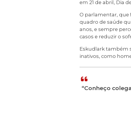
em 21 de abril, Dia 
O parlamentar, que f
quadro de saúde que 
anos, e sempre perce
casos e reduzir o sof
Eskudlark também sug
inativos, como home
“Conheço colegas