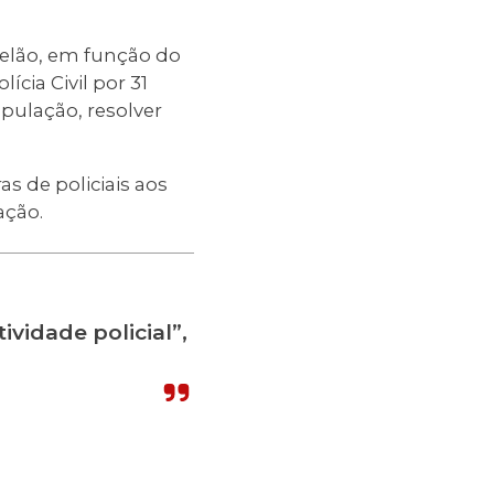
 telão, em função do
cia Civil por 31
opulação, resolver
s de policiais aos
ação.
vidade policial”,