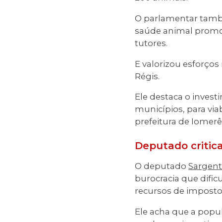
O parlamentar també
saúde animal promov
tutores.
E valorizou esforço
Régis.
Ele destaca o inves
municípios, para via
prefeitura de Iomer
Deputado critica
O deputado
Sargent
burocracia que dific
recursos de imposto
Ele acha que a popu