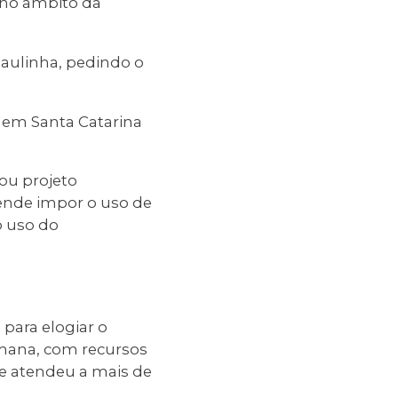
o no âmbito da
Paulinha, pedindo o
 em Santa Catarina
tou projeto
ende impor o uso de
o uso do
 para elogiar o
emana, com recursos
ue atendeu a mais de