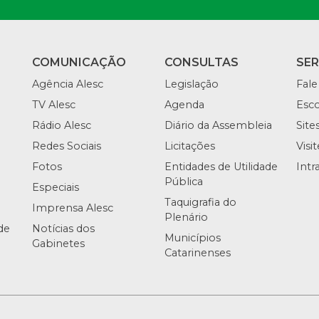
COMUNICAÇÃO
CONSULTAS
SE
Agência Alesc
Legislação
Fale
TV Alesc
Agenda
Esco
Rádio Alesc
Diário da Assembleia
Site
Redes Sociais
Licitações
Visi
Fotos
Entidades de Utilidade
Intr
Pública
Especiais
Taquigrafia do
Imprensa Alesc
Plenário
de
Notícias dos
Municípios
Gabinetes
Catarinenses