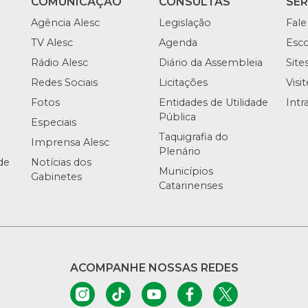
COMUNICAÇÃO
CONSULTAS
SE
Agência Alesc
Legislação
Fale
TV Alesc
Agenda
Esco
Rádio Alesc
Diário da Assembleia
Site
Redes Sociais
Licitações
Visi
Fotos
Entidades de Utilidade
Intr
Pública
Especiais
Taquigrafia do
Imprensa Alesc
Plenário
de
Notícias dos
Municípios
Gabinetes
Catarinenses
ACOMPANHE NOSSAS REDES