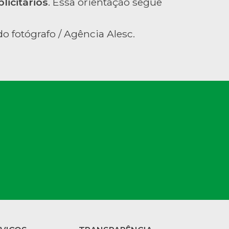
licitários
. Essa orientação segue
o fotógrafo / Agência Alesc.