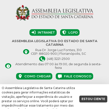
INTRANET
LGPD
ASSEMBLEIA LEGISLATIVA DO ESTADO DE SANTA
CATARINA
Rua Dr. Jorge Luz Fontes, 310
CEP: 88020-900 | Florianópolis, SC
(48) 3221-2500
Atendimento das 07:00 às 19:00, de segunda à sexta-
feira
COMO CHEGAR
FALE CONOSCO
O Assembleia Legislativa de Santa Catarina utiliza
© Assembleia Legislativa do Estado de Santa Catarina 2026.
cookies para gerar informações estatísticas de
Desenvolvido por:
visitação, aperfeiçoar a experiência do usuário e
ESTOU CIENTE
prestar os serviços online. Você poderá optar por
vbuild 17609
impedir/modificar esse tratamento por meio das