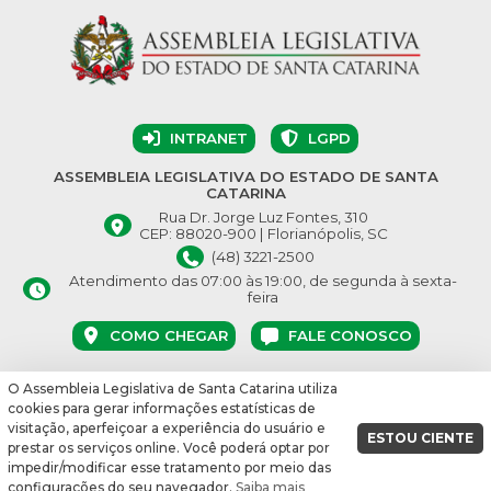
INTRANET
LGPD
ASSEMBLEIA LEGISLATIVA DO ESTADO DE SANTA
CATARINA
Rua Dr. Jorge Luz Fontes, 310
CEP: 88020-900 | Florianópolis, SC
(48) 3221-2500
Atendimento das 07:00 às 19:00, de segunda à sexta-
feira
COMO CHEGAR
FALE CONOSCO
O Assembleia Legislativa de Santa Catarina utiliza
© Assembleia Legislativa do Estado de Santa Catarina 2026.
cookies para gerar informações estatísticas de
Desenvolvido por:
visitação, aperfeiçoar a experiência do usuário e
ESTOU CIENTE
prestar os serviços online. Você poderá optar por
vbuild 17609
impedir/modificar esse tratamento por meio das
configurações do seu navegador.
Saiba mais