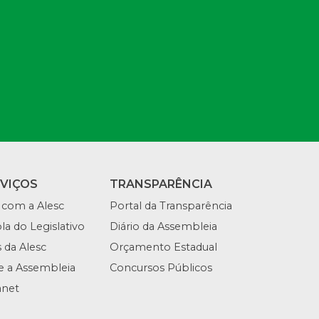
RVIÇOS
TRANSPARÊNCIA
 com a Alesc
Portal da Transparência
la do Legislativo
Diário da Assembleia
s da Alesc
Orçamento Estadual
te a Assembleia
Concursos Públicos
anet