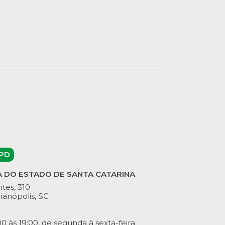
PD
A DO ESTADO DE SANTA CATARINA
tes, 310
ianópolis, SC
 às 19:00, de segunda à sexta-feira