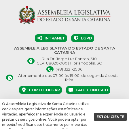
INTRANET
LGPD
ASSEMBLEIA LEGISLATIVA DO ESTADO DE SANTA
CATARINA
Rua Dr. Jorge Luz Fontes, 310
CEP: 88020-900 | Florianópolis, SC
(48) 3221-2500
Atendimento das 07:00 às 19:00, de segunda à sexta-
feira
COMO CHEGAR
FALE CONOSCO
O Assembleia Legislativa de Santa Catarina utiliza
© Assembleia Legislativa do Estado de Santa Catarina 2026.
cookies para gerar informações estatísticas de
Desenvolvido por:
visitação, aperfeiçoar a experiência do usuário e
ESTOU CIENTE
prestar os serviços online. Você poderá optar por
vbuild 17609
impedir/modificar esse tratamento por meio das