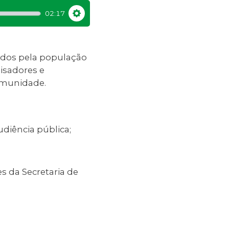
02:17
Settings
tados pela população
isadores e
comunidade.
diência pública;
s da Secretaria de