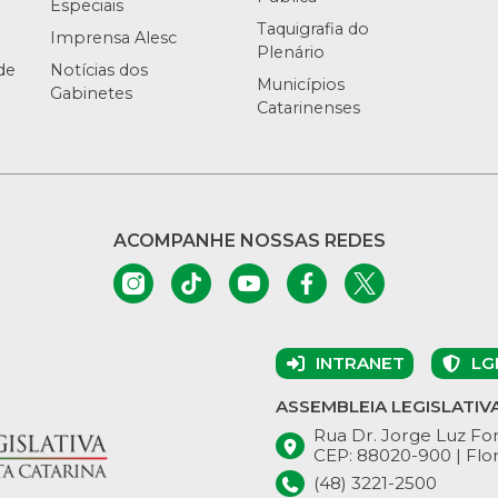
Especiais
Taquigrafia do
Imprensa Alesc
Plenário
de
Notícias dos
Municípios
Gabinetes
Catarinenses
ACOMPANHE NOSSAS REDES
INTRANET
LG
ASSEMBLEIA LEGISLATIV
Rua Dr. Jorge Luz Fon
CEP: 88020-900 | Flor
(48) 3221-2500