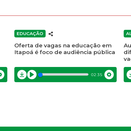
EDUCAÇÃO
A
Oferta de vagas na educação em
Au
Itapoá é foco de audiência pública
di
va
02:35
Settings
Download
Play
Settings