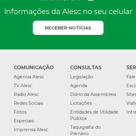
Informações da Alesc no seu celular
RECEBER NOTÍCIAS
COMUNICAÇÃO
CONSULTAS
SE
Agência Alesc
Legislação
Fale
TV Alesc
Agenda
Esco
Rádio Alesc
Diário da Assembleia
Site
Redes Sociais
Licitações
Visi
Fotos
Entidades de Utilidade
Intr
Pública
Especiais
Taquigrafia do
Imprensa Alesc
Plenário