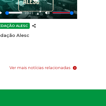
Play
10:21
Play
Enter
Mute
fullscreen
EDAÇÃO ALESC
dação Alesc
Ver mais notícias relacionadas