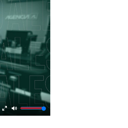
Enter
Mute
fullscreen