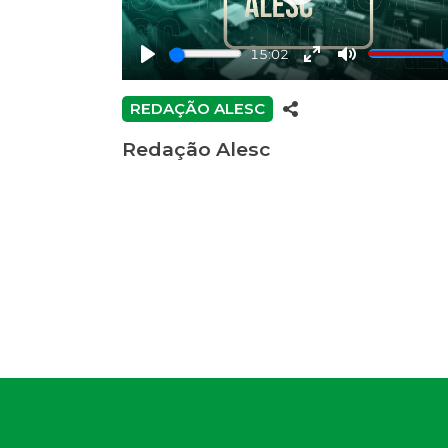
Play
15:02
Play
Enter
Mute
fullscreen
REDAÇÃO ALESC
Redação Alesc