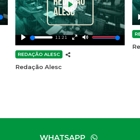
Play
R
11:21
Play
Enter
Mute
Re
fullscreen
REDAÇÃO ALESC
Redação Alesc
WHATSAPP