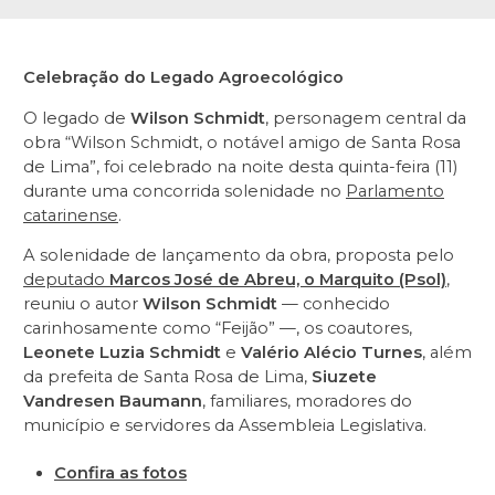
Celebração do Legado Agroecológico
O legado de
Wilson Schmidt
, personagem central da
obra “Wilson Schmidt, o notável amigo de Santa Rosa
de Lima”, foi celebrado na noite desta quinta-feira (11)
durante uma concorrida solenidade no
Parlamento
catarinense
.
A solenidade de lançamento da obra, proposta pelo
deputado
Marcos José de Abreu, o Marquito (Psol)
,
reuniu o autor
Wilson Schmidt
— conhecido
carinhosamente como “Feijão” —, os coautores,
Leonete Luzia Schmidt
e
Valério Alécio Turnes
, além
da prefeita de Santa Rosa de Lima,
Siuzete
Vandresen Baumann
, familiares, moradores do
município e servidores da Assembleia Legislativa.
Confira as fotos