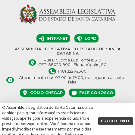
INTRANET
LGPD
ASSEMBLEIA LEGISLATIVA DO ESTADO DE SANTA
CATARINA
Rua Dr. Jorge Luz Fontes, 310
CEP: 88020-900 | Florianópolis, SC
(48) 3221-2500
Atendimento das 07:00 às 19:00, de segunda à sexta-
feira
COMO CHEGAR
FALE CONOSCO
O Assembleia Legislativa de Santa Catarina utiliza
© Assembleia Legislativa do Estado de Santa Catarina 2026.
cookies para gerar informações estatísticas de
Desenvolvido por:
visitação, aperfeiçoar a experiência do usuário e
ESTOU CIENTE
prestar os serviços online. Você poderá optar por
vbuild 17609
impedir/modificar esse tratamento por meio das
configurações do seu navegador.
Saiba mais