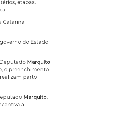
térios, etapas,
ca.
 Catarina.
 governo do Estado
do Deputado
Marquito
ção, o preenchimento
 realizam parto
o Deputado
Marquito
,
ncentiva a