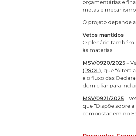
orçamentárias e fina
metas e mecanismos
O projeto depende ag
Vetos mantidos
O plenário também d
às matérias:
MSV/0920/2025
– Ve
(PSOL)
, que "Altera
e o fluxo das Declar
domiciliar para inclui
MSV/0921/2025
– Ve
que "Dispõe sobre a 
compostagem no Est
Perguntas Frequ