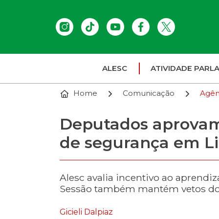
ALESC
ATIVIDADE PARL
Home
Comunicação
Agên
Deputados aprovam 
de segurança em Li
Alesc avalia incentivo ao aprendi
Sessão também mantém vetos do 
Gicieli Dalpiaz