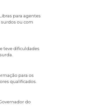
 Libras para agentes
s surdos ou com
e teve dificuldades
surda.
ormação para os
res qualificados.
 Governador do