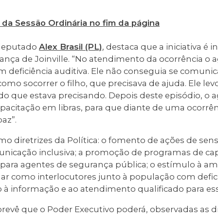
 da Sessão Ordinária no fim da página
 deputado
Alex Brasil (PL)
, destaca que a iniciativa é 
nça de Joinville. “No atendimento da ocorrência o 
deficiência auditiva. Ele não conseguia se comunica
omo socorrer o filho, que precisava de ajuda. Ele le
do que estava precisando. Depois deste episódio, o a
citação em libras, para que diante de uma ocorrênc
paz”.
o diretrizes da Política: o fomento de ações de sens
nicação inclusiva; a promoção de programas de cap
para agentes de segurança pública; o estímulo à am
ar como interlocutores junto à população com deficiê
à informação e ao atendimento qualificado para ess
evê que o Poder Executivo poderá, observadas as d