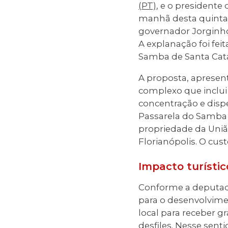
(PT)
, e o presidente
manhã desta quinta-
governador Jorginho
A explanação foi fei
Samba de Santa Cata
A proposta, apresen
complexo que inclui 
concentração e disp
Passarela do Samba N
propriedade da União
Florianópolis. O cus
Impacto turísti
Conforme a deputada
para o desenvolvim
local para receber g
desfiles. Nesse senti