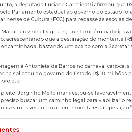
sunto, a deputada Luciane Carminatti afirmou que R
s pelo Parlamento estadual ao governo do Estado f
arinense de Cultura (FCC) para repasse às escolas d
, Maria Terezinha Dagostin, que também participava 
o, acrescentando que a destinação do montante (R$
do encaminhada, bastando um acerto com a Secretari
agem à Antonieta de Barros no carnaval carioca, a 
rina solicitou do governo do Estado R$ 10 milhões p
projeto.
leito, Jorginho Mello manifestou-se favoravelmente.
 preciso buscar um caminho legal para viabilizar o r
 mas vamos ver como a gente monta essa operação.”
uentes