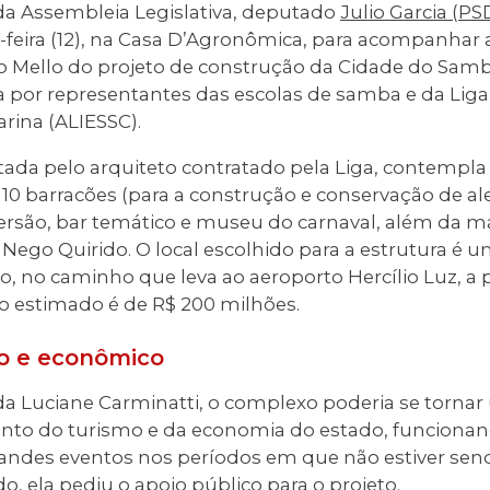
 da Assembleia Legislativa, deputado
Julio Garcia (PS
feira (12), na Casa D’Agronômica, para acompanhar 
 Mello do projeto de construção da Cidade do Samba
ta por representantes das escolas de samba e da Liga
rina (ALIESSC).
tada pelo arquiteto contratado pela Liga, contempla
10 barracões (para a construção e conservação de al
ersão, bar temático e museu do carnaval, além da 
ego Quirido. O local escolhido para a estrutura é u
, no caminho que leva ao aeroporto Hercílio Luz, a p
to estimado é de R$ 200 milhões.
co e econômico
 Luciane Carminatti, o complexo poderia se tornar
ento do turismo e da economia do estado, funcio
randes eventos nos períodos em que não estiver send
do, ela pediu o apoio público para o projeto.