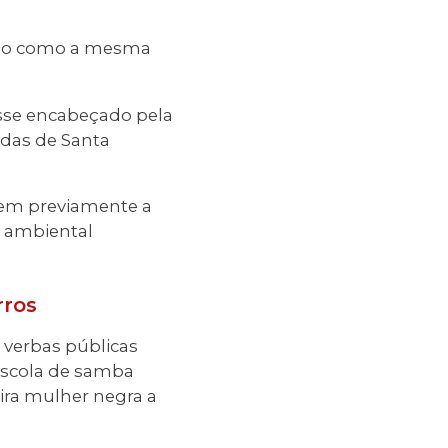
ando como a mesma
osse encabeçado pela
adas de Santa
uem previamente a
o ambiental
rros
 verbas públicas
escola de samba
eira mulher negra a