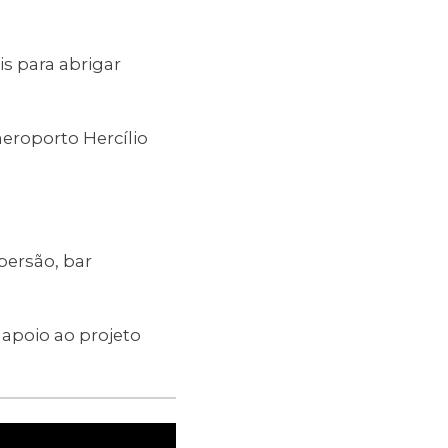
s para abrigar
eroporto Hercílio
persão, bar
apoio ao projeto