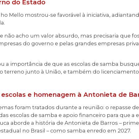
rno do Estado
ho Mello mostrou-se favorável à iniciativa, adiant
a.
o e não acho um valor absurdo, mas precisaria que f
empresas do governo e pelas grandes empresas priv
u a importância de que as escolas de samba busq
do terreno junto à União, e também do licenciament
 escolas e homenagem à Antonieta de Ba
emas foram tratados durante a reunião: o repasse de
as escolas de samba e apoio financeiro para que a 
juca aborde a história de Antonieta de Barros – prim
 estadual no Brasil – como samba enredo em 2027.