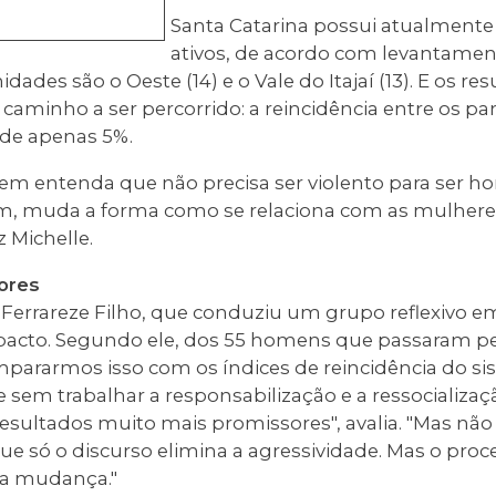
Santa Catarina possui atualmente 
ativos, de acordo com levantamen
dades são o Oeste (14) e o Vale do Itajaí (13). E os r
caminho a ser percorrido: a reincidência entre os par
 de apenas 5%.
mem entenda que não precisa ser violento para ser 
em, muda a forma como se relaciona com as mulher
z Michelle.
ores
o Ferrareze Filho, que conduziu um grupo reflexivo 
pacto. Segundo ele, dos 55 homens que passaram p
ompararmos isso com os índices de reincidência do s
e sem trabalhar a responsabilização e a ressocializaç
resultados muito mais promissores", avalia. "Mas nã
e só o discurso elimina a agressividade. Mas o proc
 a mudança."