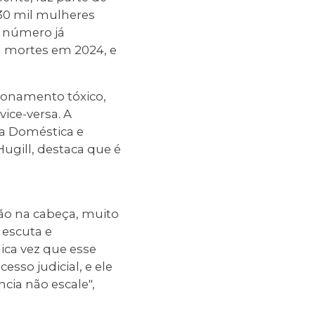
30 mil mulheres
e número já
1 mortes em 2024, e
cionamento tóxico,
vice-versa. A
ia Doméstica e
 Hugill, destaca que é
ão na cabeça, muito
 escuta e
nica vez que esse
sso judicial, e ele
ncia não escale",