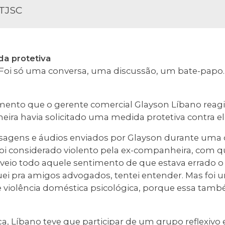
/TJSC
a protetiva
 Foi só uma conversa, uma discussão, um bate-papo.
mento que o gerente comercial Glayson Líbano reag
ira havia solicitado uma medida protetiva contra e
agens e áudios enviados por Glayson durante uma d
oi considerado violento pela ex-companheira, com 
 veio todo aquele sentimento de que estava errado o 
guei pra amigos advogados, tentei entender. Mas foi 
 violência doméstica psicológica, porque essa tam
iça, Líbano teve que participar de um grupo reflexi