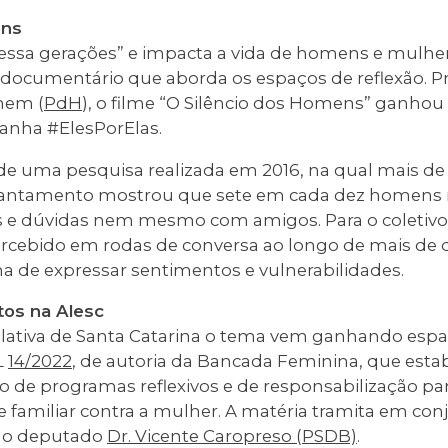
ens
avessa gerações” e impacta a vida de homens e mulhe
 documentário que aborda os espaços de reflexão. P
mem (
PdH
), o filme “O Silêncio dos Homens” ganho
anha #ElesPorElas.
de uma pesquisa realizada em 2016, na qual mais de
evantamento mostrou que sete em cada dez homens
 e dúvidas nem mesmo com amigos. Para o coletivo
ercebido em rodas de conversa ao longo de mais de d
a de expressar sentimentos e vulnerabilidades.
tos na Alesc
lativa de Santa Catarina o tema vem ganhando espa
L
14/2022
, de autoria da Bancada Feminina, que estab
ção de programas reflexivos e de responsabilização pa
e familiar contra a mulher. A matéria tramita em co
 do deputado
Dr. Vicente Caropreso (PSDB)
.