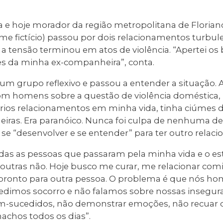
 e hoje morador da região metropolitana de Florianó
me fictício) passou por dois relacionamentos turb
 a tensão terminou em atos de violência. “Apertei os
s da minha ex-companheira”, conta.
um grupo reflexivo e passou a entender a situação. 
com homens sobre a questão de violência doméstica,
vários relacionamentos em minha vida, tinha ciúmes 
ras. Era paranóico. Nunca foi culpa de nenhuma dela
 se “desenvolver e se entender” para ter outro relac
das as pessoas que passaram pela minha vida e o est
outras não. Hoje busco me curar, me relacionar c
 pronto para outra pessoa. O problema é que nós h
dimos socorro e não falamos sobre nossas insegur
m-sucedidos, não demonstrar emoções, não recuar di
chos todos os dias”.