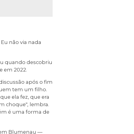
 Eu não via nada
iu quando descobriu
le em 2022.
iscussão após o fim
quem tem um filho.
que ela fez, que era
um choque", lembra.
bém é uma forma de
vo em Blumenau —