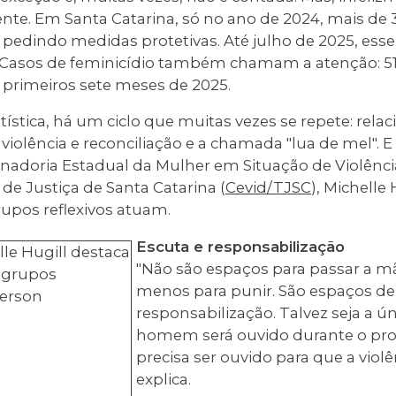
te. Em Santa Catarina, só no ano de 2024, mais de 
 pedindo medidas protetivas. Até julho de 2025, ess
l. Casos de feminicídio também chamam a atenção: 5
s primeiros sete meses de 2025.
atística, há um ciclo que muitas vezes se repete: rela
iolência e reconciliação e a chamada "lua de mel". E 
enadoria Estadual da Mulher em Situação de Violênc
 de Justiça de Santa Catarina (
Cevid/TJSC
), Michelle
rupos reflexivos atuam.
Escuta e responsabilização
"Não são espaços para passar a m
menos para punir. São espaços de
responsabilização. Talvez seja a ú
homem será ouvido durante o proce
precisa ser ouvido para que a violê
explica.