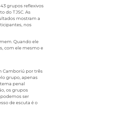
43 grupos reflexivos
to do TJSC. As
esultados mostram a
ticipantes, nos
homem. Quando ele
es, com ele mesmo e
em Camboriú por três
elo grupo, apenas
istema penal
ão, os grupos
o podemos ser
esso de escuta é o