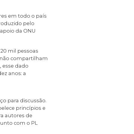
res em todo o país
roduzido pelo
u apoio da ONU
 20 mil pessoas
 não compartilham
, esse dado
ez anos: a
ço para discussão.
elece princípios e
ra autores de
njunto com o PL