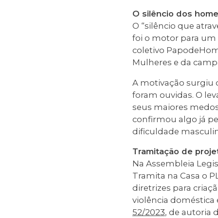
O silêncio dos hom
O “silêncio que atr
foi o motor para um
coletivo PapodeHo
Mulheres e da camp
A motivação surgiu 
foram ouvidas. O l
seus maiores medos
confirmou algo já p
dificuldade masculin
Tramitação de proje
Na Assembleia Legis
Tramita na Casa o P
diretrizes para cria
violência doméstica 
52/2023
, de autoria