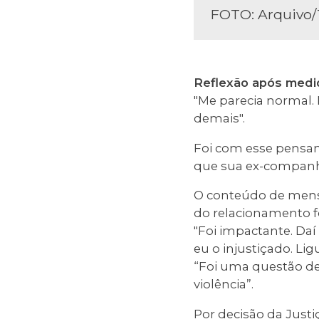
FOTO: Arquivo
Reflexão após medid
"Me parecia normal.
demais".
Foi com esse pensa
que sua ex-companhe
O conteúdo de mens
do relacionamento f
"Foi impactante. Daí
eu o injustiçado. Li
“Foi uma questão de
violência”.
Por decisão da Just