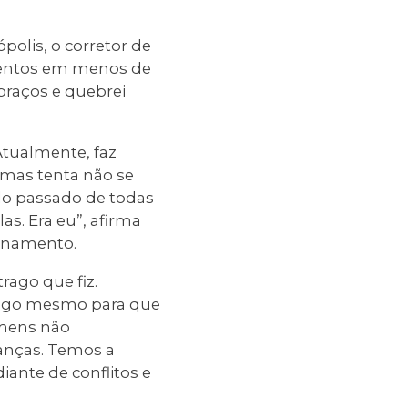
polis, o corretor de
ulentos em menos de
 braços e quebrei
Atualmente, faz
 mas tenta não se
do passado de todas
s. Era eu”, afirma
ionamento.
rago que fiz.
omigo mesmo para que
omens não
anças. Temos a
ante de conflitos e