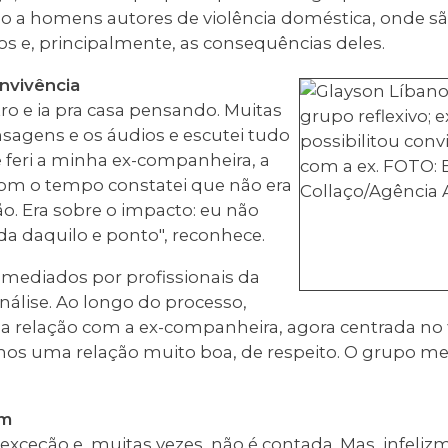
 a homens autores de violência doméstica, onde s
tos e, principalmente, as consequências deles.
nvivência
ro e ia pra casa pensando. Muitas
sagens e os áudios e escutei tudo
 feri a minha ex-companheira, a
om o tempo constatei que não era
ão. Era sobre o impacto: eu não
ada daquilo e ponto", reconhece.
 mediados por profissionais da
análise. Ao longo do processo,
 a relação com a ex-companheira, agora centrada no 
emos uma relação muito boa, de respeito. O grupo me
am
 exceção e, muitas vezes, não é contada. Mas, infeliz