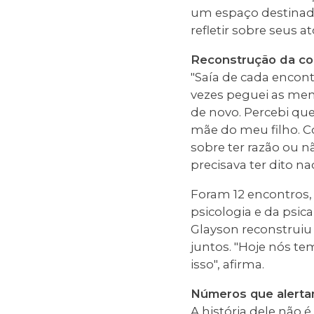
um espaço destinado
refletir sobre seus a
Reconstrução da co
"Saía de cada encont
vezes peguei as men
de novo. Percebi que
mãe do meu filho. C
sobre ter razão ou n
precisava ter dito n
Foram 12 encontros,
psicologia e da psic
Glayson reconstruiu
juntos. "Hoje nós t
isso", afirma.
Números que alert
A história dele não é