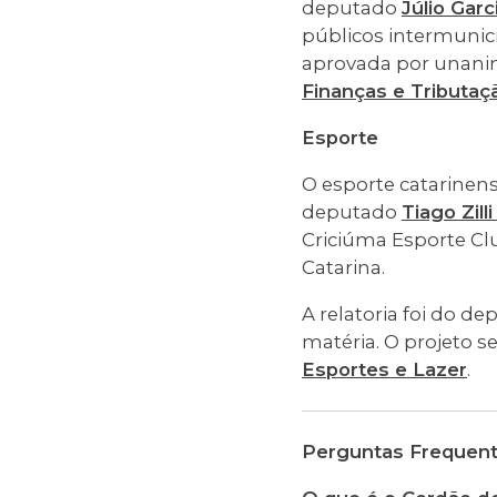
deputado
Júlio Garc
públicos intermunici
aprovada por unani
Finanças e Tributaç
Esporte
O esporte catarinen
deputado
Tiago Zill
Criciúma Esporte Clu
Catarina.
A relatoria foi do d
matéria. O projeto 
Esportes e Lazer
.
Perguntas Frequen