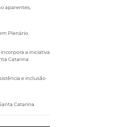
ão aparentes,
em Plenário.
ncorpora a iniciativa
nta Catarina.
istência e inclusão
Santa Catarina.