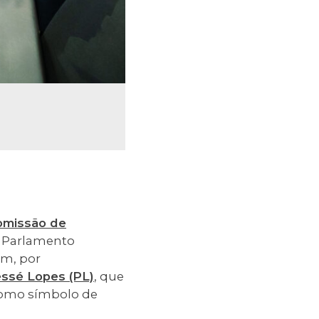
omissão de
no Parlamento
am, por
essé Lopes (PL)
, que
 como símbolo de