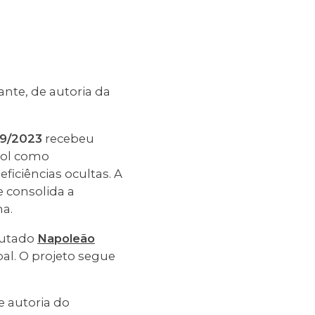
ante, de autoria da
9/2023
recebeu
sol como
ficiências ocultas. A
e consolida a
na.
eputado
Napoleão
al. O projeto segue
de autoria do