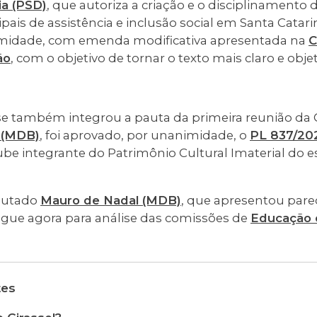
ia (PSD)
, que autoriza a criação e o disciplinamento 
pais de assistência e inclusão social em Santa Catarin
midade, com emenda modificativa apresentada na
C
ão
, com o objetivo de tornar o texto mais claro e objet
se também integrou a pauta da primeira reunião da C
i (MDB)
, foi aprovado, por unanimidade, o
PL 837/20
be integrante do Patrimônio Cultural Imaterial do 
eputado
Mauro de Nadal (MDB)
, que apresentou parec
segue agora para análise das comissões de
Educação e
tes