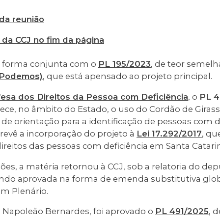
 da reunião
 da CCJ no fim da página
e forma conjunta com o
PL 195/2023
, de teor semelh
(Podemos)
, que está apensado ao projeto principal.
esa dos Direitos da Pessoa com Deficiência
, o
PL 4
e, no âmbito do Estado, o uso do Cordão de Giras
 de orientação para a identificação de pessoas com de
evê a incorporação do projeto à
Lei 17.292/2017
, qu
direitos das pessoas com deficiência em Santa Catari
ões, a matéria retornou à CCJ, sob a relatoria do d
endo aprovada na forma de emenda substitutiva glob
em Plenário.
e Napoleão Bernardes, foi aprovado o
PL 491/2025
, 