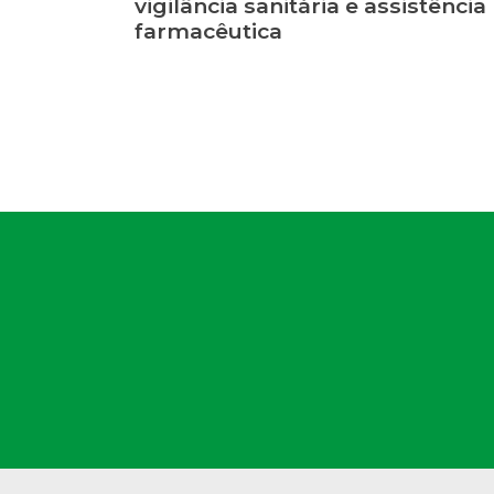
vigilância sanitária e assistência
farmacêutica