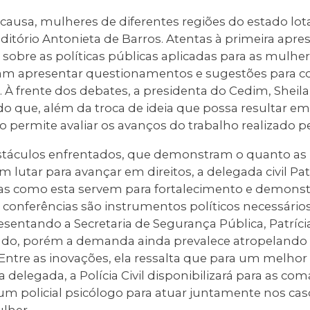
ausa, mulheres de diferentes regiões do estado lot
itório Antonieta de Barros. Atentas à primeira apre
 sobre as políticas públicas aplicadas para as mulher
am apresentar questionamentos e sugestões para co
. À frente dos debates, a presidenta do Cedim, Sheila
do que, além da troca de ideia que possa resultar em
 permite avaliar os avanços do trabalho realizado p
bstáculos enfrentados, que demonstram o quanto as
m lutar para avançar em direitos, a delegada civil 
ivas como esta servem para fortalecimento e demonst
 conferências são instrumentos políticos necessário
resentando a Secretaria de Segurança Pública, Patríci
do, porém a demanda ainda prevalece atropelando 
. Entre as inovações, ela ressalta que para um melho
delegada, a Polícia Civil disponibilizará para as c
m policial psicólogo para atuar juntamente nos ca
ulher.