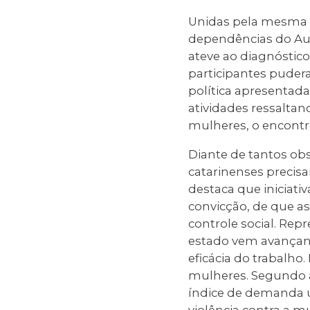
Unidas pela mesma c
dependências do Aud
ateve ao diagnóstico
participantes puder
política apresentada
atividades ressaltan
mulheres, o encontro
Diante de tantos o
catarinenses precisa
destaca que iniciat
convicção, de que as
controle social. Rep
estado vem avançan
eficácia do trabalho
mulheres. Segundo a 
índice de demanda u
violência contra a m