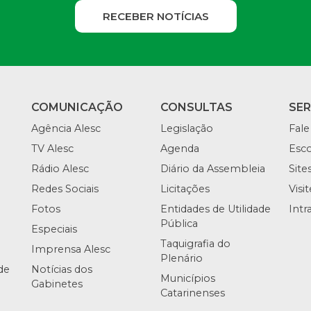
RECEBER NOTÍCIAS
COMUNICAÇÃO
CONSULTAS
SE
Agência Alesc
Legislação
Fale
TV Alesc
Agenda
Esco
Rádio Alesc
Diário da Assembleia
Site
Redes Sociais
Licitações
Visi
Fotos
Entidades de Utilidade
Intr
Pública
Especiais
Taquigrafia do
Imprensa Alesc
Plenário
de
Notícias dos
Municípios
Gabinetes
Catarinenses