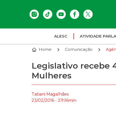
ALESC
ATIVIDADE PARL
Home
Comunicação
Agên
Legislativo recebe 
Mulheres
Tatiani Magalhães
23/02/2016 - 21h16min