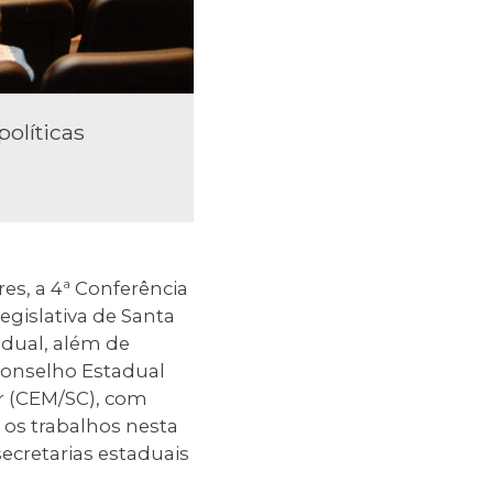
olíticas
es, a 4ª Conferência
egislativa de Santa
tadual, além de
 Conselho Estadual
r (CEM/SC), com
 os trabalhos nesta
secretarias estaduais