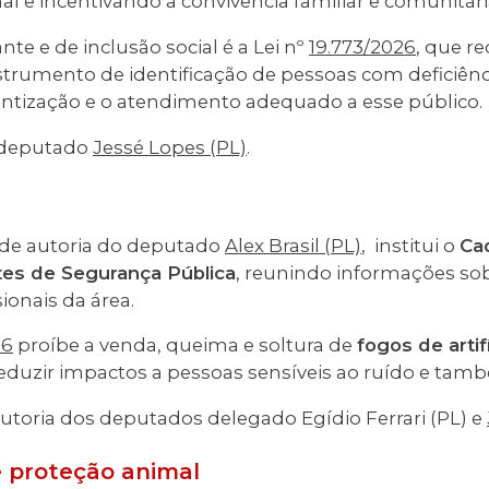
al e incentivando a convivência familiar e comunitári
te e de inclusão social é a Lei nº
19.773/2026
, que r
trumento de identificação de pessoas com deficiênci
ntização e o atendimento adequado a esse público.
o deputado
Jessé Lopes (PL)
.
 de autoria do deputado
Alex Brasil (PL)
, institui o
Ca
es de Segurança Pública
, reunindo informações s
ionais da área.
26
proíbe a venda, queima e soltura de
fogos de arti
duzir impactos a pessoas sensíveis ao ruído e tam
utoria dos deputados delegado Egídio Ferrari (PL) e
 proteção animal