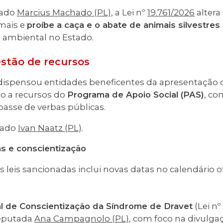
tado
Marcius Machado (PL)
, a Lei nº
19.761/2026
altera
mais e
proíbe a caça e o abate de animais silvestres
a ambiental no Estado.
estão de recursos
ispensou entidades beneficentes da apresentação d
so a recursos do
Programa de Apoio Social (PAS)
, co
passe de verbas públicas.
tado
Ivan Naatz (PL)
.
s e conscientização
as leis sancionadas inclui novas datas no calendário of
 de Conscientização da Síndrome de Dravet
(Lei nº
deputada
Ana Campagnolo (PL)
, com foco na divulga