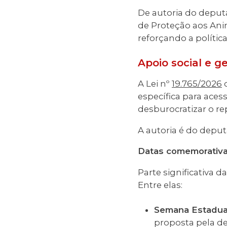
De autoria do depu
de Proteção aos Ani
reforçando a polític
Apoio social e g
A Lei nº
19.765/2026
d
específica para aces
desburocratizar o re
A autoria é do depu
Datas comemorativa
Parte significativa d
Entre elas:
Semana Estadual
proposta pela 