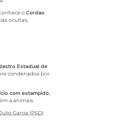
a.
econhece o
Cordão
as ocultas,
dastro Estadual de
obre condenados por
fício com estampido
,
bém a animais.
Julio Garcia (PSD)
.