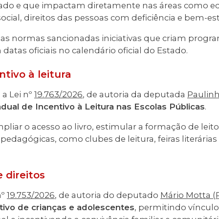
tado e que impactam diretamente nas áreas como e
social, direitos das pessoas com deficiência e bem-es
e as normas sancionadas iniciativas que criam prog
datas oficiais no calendário oficial do Estado.
tivo à leitura
a Lei nº
19.763/2026
, de autoria da deputada
Paulin
ual de Incentivo à Leitura nas Escolas Públicas
.
iar o acesso ao livro, estimular a formação de leitor
 pedagógicas, como clubes de leitura, feiras literária
 direitos
nº
19.753/2026
, de autoria do deputado
Mário Motta (
ivo de crianças e adolescentes
, permitindo víncul