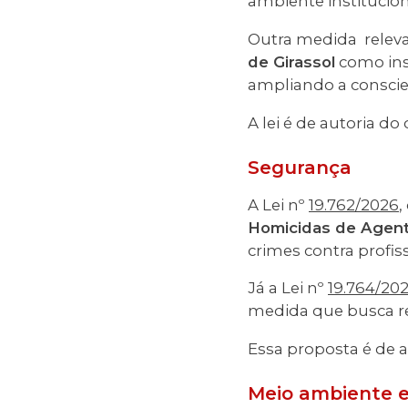
ambiente institucion
Outra medida relevan
de Girassol
como ins
ampliando a conscie
A lei é de autoria d
Segurança
A Lei nº
19.762/2026
,
Homicidas de Agent
crimes contra profiss
Já a Lei nº
19.764/20
medida que busca re
Essa proposta é de a
Meio ambiente e