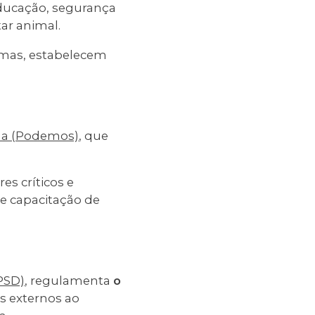
ducação, segurança
tar animal.
ramas, estabelecem
ha (Podemos)
, que
es críticos e
s e capacitação de
PSD)
, regulamenta
o
os externos ao