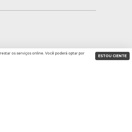
prestar os serviços online. Você poderá optar por
ESTOU CIENTE
PD
A DO ESTADO DE SANTA CATARINA
tes, 310
ianópolis, SC
 às 19:00, de segunda à sexta-feira
FALE CONOSCO