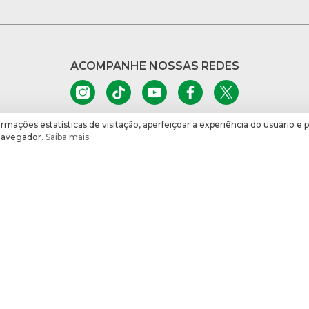
ACOMPANHE NOSSAS REDES
ormações estatísticas de visitação, aperfeiçoar a experiência do usuário e 
 navegador.
Saiba mais
INTRANET
LG
ASSEMBLEIA LEGISLATIV
Rua Dr. Jorge Luz Fon
CEP: 88020-900 | Flor
(48) 3221-2500
Atendimento das 07:00
COMO CHEGAR