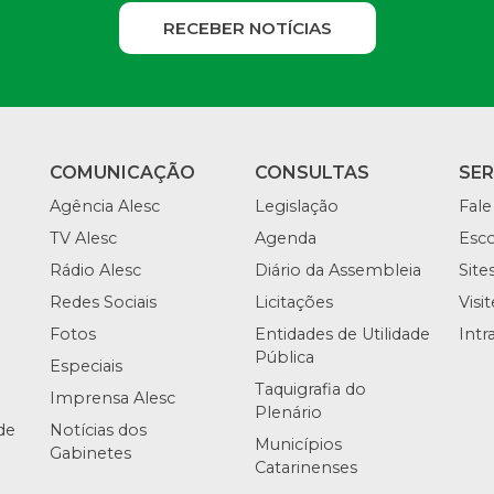
RECEBER NOTÍCIAS
COMUNICAÇÃO
CONSULTAS
SE
Agência Alesc
Legislação
Fale
TV Alesc
Agenda
Esco
Rádio Alesc
Diário da Assembleia
Site
Redes Sociais
Licitações
Visi
Fotos
Entidades de Utilidade
Intr
Pública
Especiais
Taquigrafia do
Imprensa Alesc
Plenário
de
Notícias dos
Municípios
Gabinetes
Catarinenses