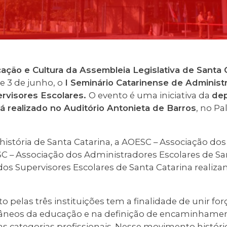
ção e Cultura da Assembleia Legislativa de Santa C
e 3 de junho, o
I Seminário Catarinense de Administ
rvisores Escolares.
O evento é uma iniciativa da
dep
á realizado no Auditório
Antonieta de Barros
, no Pa
 história de Santa Catarina, a AOESC – Associação do
C – Associação dos Administradores Escolares de San
dos Supervisores Escolares de Santa Catarina realiz
to pelas três instituições tem a finalidade de unir fo
âneos da educação e na definição de encaminhamen
s categorias profissionais. Nesse movimento históri