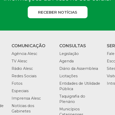
RECEBER NOTÍCIAS
COMUNICAÇÃO
CONSULTAS
SE
Agência Alesc
Legislação
Fale
TV Alesc
Agenda
Esco
Rádio Alesc
Diário da Assembleia
Site
Redes Sociais
Licitações
Visi
Fotos
Entidades de Utilidade
Intr
Pública
Especiais
Taquigrafia do
Imprensa Alesc
Plenário
de
Notícias dos
Municípios
Gabinetes
Catarinenses