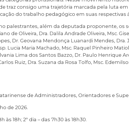
ade traz consigo uma trajetória marcada pela luta e
ficação do trabalho pedagógico em suas respectivas 
mo palestrantes, além da deputada proponente, os 
iano de Oliveira, Dra. Dalila Andrade Oliveira, Msc. Gis
Lopes, Dr. Geovana Mendonça Luanardi Mendes, Dra. J
Esp. Lucia Maria Machado, Msc. Raquel Pinheiro Matiol
Jilvania Lima dos Santos Bazzo, Dr. Paulo Henrique Arc
Carlos Ruiz, Dra. Suzana da Rosa Tolfo, Msc. Edemil
Catarinense de Administradores, Orientadores e Super
nho de 2026.
8h às 18h; 2º dia – das 7h30 às 18h30.