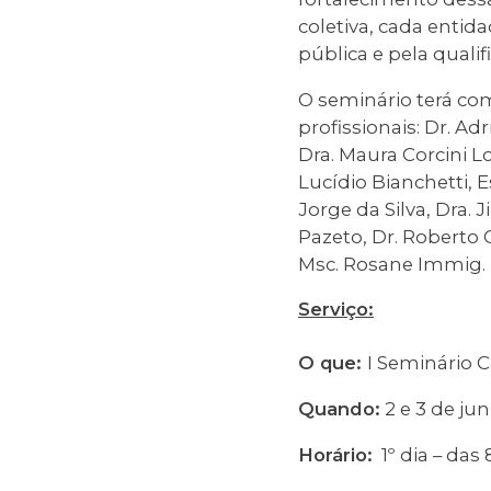
coletiva, cada entid
pública e pela quali
O seminário terá co
profissionais: Dr. Adr
Dra. Maura Corcini 
Lucídio Bianchetti, 
Jorge da Silva, Dra. 
Pazeto, Dr. Roberto 
Msc. Rosane Immig.
Serviço:
O que:
I Seminário 
Quando:
2 e 3 de ju
Horário:
1º dia – das 