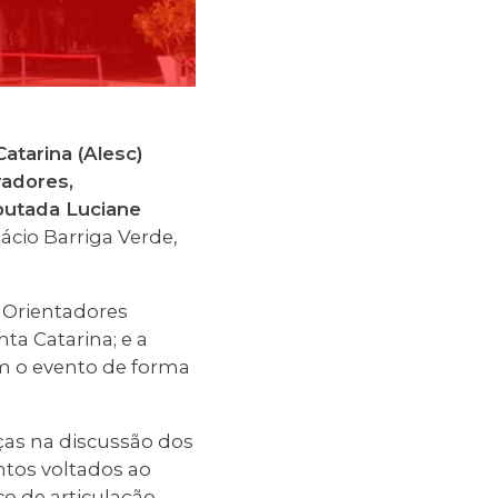
atarina (Alesc)
radores,
utada Luciane
lácio Barriga Verde,
s Orientadores
ta Catarina; e a
am o evento de forma
rças na discussão dos
tos voltados ao
co de articulação