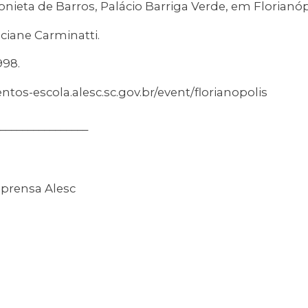
nieta de Barros, Palácio Barriga Verde, em Florianóp
ciane Carminatti.
998.
entos-escola.alesc.sc.gov.br/event/florianopolis
________________
mprensa Alesc