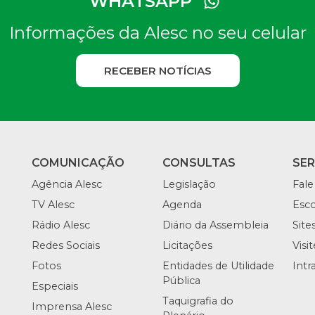
WHATSAPP
Informações da Alesc no seu celular
RECEBER NOTÍCIAS
COMUNICAÇÃO
CONSULTAS
SE
Agência Alesc
Legislação
Fale
TV Alesc
Agenda
Esco
Rádio Alesc
Diário da Assembleia
Site
Redes Sociais
Licitações
Visi
Fotos
Entidades de Utilidade
Intr
Pública
Especiais
Taquigrafia do
Imprensa Alesc