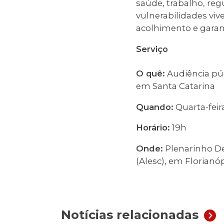
saúde, trabalho, reg
vulnerabilidades viv
acolhimento e garant
Serviço
O quê:
Audiência púb
em Santa Catarina
Quando:
Quarta-feir
Horário:
19h
Onde:
Plenarinho De
(Alesc), em Florianó
Notícias relacionadas