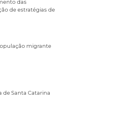
amento das
ção de estratégias de
 população migrante
a de Santa Catarina